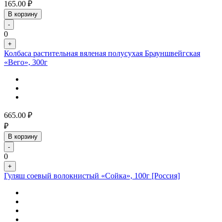
165.00
₽
В корзину
-
0
+
Колбаса растительная вяленая полусухая Брауншвейгская
«Вего», 300г
665.00
₽
₽
В корзину
-
0
+
Гуляш соевый волокнистый «Сойка», 100г [Россия]