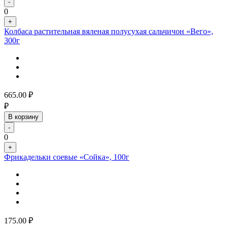
-
0
+
Колбаса растительная вяленая полусухая сальчичон «Вего»,
300г
665.00
₽
₽
В корзину
-
0
+
Фрикадельки соевые «Сойка», 100г
175.00
₽