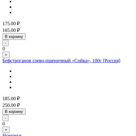
175.00
₽
165.00
₽
В корзину
-
0
+
Бефстроганов соево-пшеничный «Сойка», 100г [Россия]
185.00
₽
250.00
₽
В корзину
-
0
+
Новинки