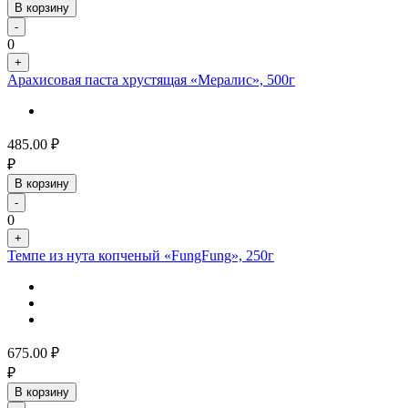
В корзину
-
0
+
Арахисовая паста хрустящая «Мералис», 500г
485.00
₽
₽
В корзину
-
0
+
Темпе из нута копченый «FungFung», 250г
675.00
₽
₽
В корзину