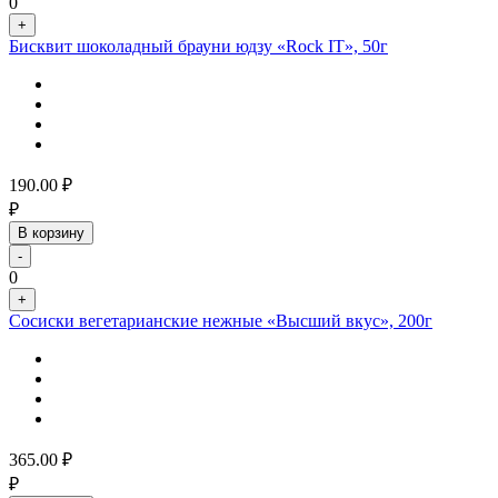
0
+
Бисквит шоколадный брауни юдзу «Rock IT», 50г
190.00
₽
₽
В корзину
-
0
+
Сосиски вегетарианские нежные «Высший вкус», 200г
365.00
₽
₽