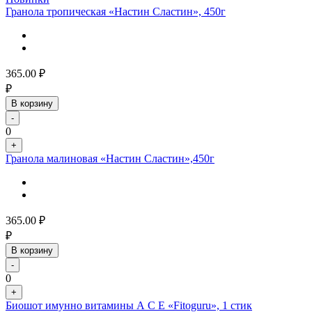
Гранола тропическая «Настин Сластин», 450г
365.00
₽
₽
В корзину
-
0
+
Гранола малиновая «Настин Сластин»,450г
365.00
₽
₽
В корзину
-
0
+
Биошот имунно витамины А С Е «Fitoguru», 1 стик