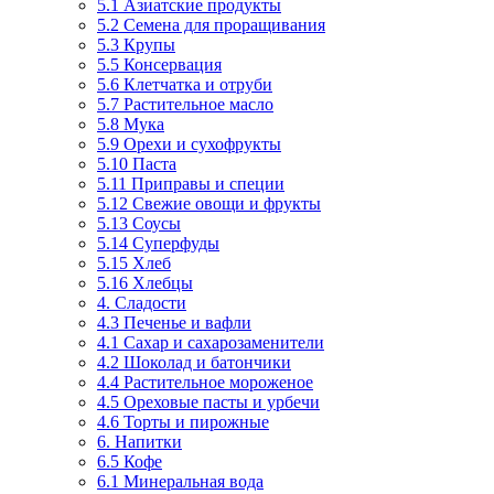
5.1 Азиатские продукты
5.2 Семена для проращивания
5.3 Крупы
5.5 Консервация
5.6 Клетчатка и отруби
5.7 Растительное масло
5.8 Мука
5.9 Орехи и сухофрукты
5.10 Паста
5.11 Приправы и специи
5.12 Свежие овощи и фрукты
5.13 Соусы
5.14 Суперфуды
5.15 Хлеб
5.16 Хлебцы
4. Сладости
4.3 Печенье и вафли
4.1 Сахар и сахарозаменители
4.2 Шоколад и батончики
4.4 Растительное мороженое
4.5 Ореховые пасты и урбечи
4.6 Торты и пирожные
6. Напитки
6.5 Кофе
6.1 Минеральная вода