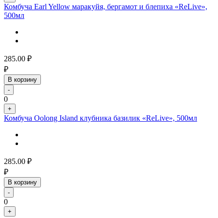
Комбуча Earl Yellow маракуйя, бергамот и блепиха «ReLive»,
500мл
285.00
₽
₽
В корзину
-
0
+
Комбуча Oolong Island клубника базилик «ReLive», 500мл
285.00
₽
₽
В корзину
-
0
+