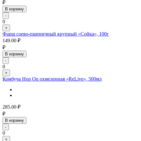
₽
В корзину
-
0
+
Фарш соево-пшеничный крупный «Сойка», 100г
149.00
₽
₽
В корзину
-
0
+
Комбуча Hop On охмеленная «ReLive», 500мл
285.00
₽
₽
В корзину
-
0
+