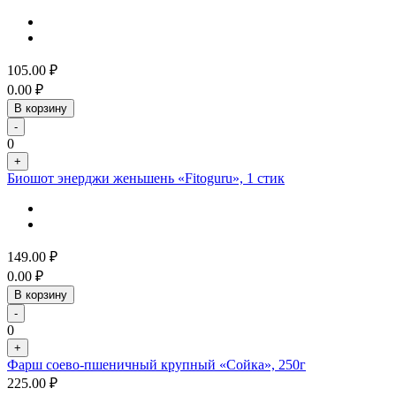
105.00
₽
0.00
₽
В корзину
-
0
+
Биошот энерджи женьшень «Fitoguru», 1 стик
149.00
₽
0.00
₽
В корзину
-
0
+
Фарш соево-пшеничный крупный «Сойка», 250г
225.00
₽