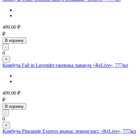
499.00
₽
₽
В корзину
-
0
+
Комбуча Fall in Lavender ежевика лаванда «ReLive», 777мл
499.00
₽
₽
В корзину
-
0
+
Комбуча Pineapple Express ананас лемонграсс «ReLive», 777мл