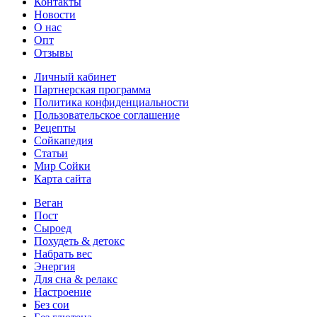
Контакты
Новости
О нас
Опт
Отзывы
Личный кабинет
Партнерская программа
Политика конфиденциальности
Пользовательское соглашение
Рецепты
Сойкапедия
Статьи
Мир Сойки
Карта сайта
Веган
Пост
Сыроед
Похудеть & детокс
Набрать вес
Энергия
Для сна & релакс
Настроение
Без сои