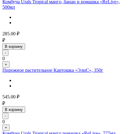
Комбуча Urals Tropical манго, банан и ромашка «ReLive»,
500мл
285.00
₽
₽
В корзину
-
0
+
Пирожное растительное Картошка «ЭлиС», 350г
545.00
₽
₽
В корзину
-
0
+
Комбуча Urals Tropical манго ромашка «ReLive», 777мл