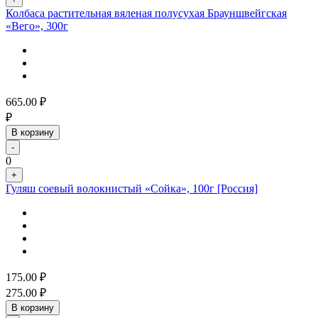
Колбаса растительная вяленая полусухая Брауншвейгская
«Вего», 300г
665.00
₽
₽
В корзину
-
0
+
Гуляш соевый волокнистый «Сойка», 100г [Россия]
175.00
₽
275.00
₽
В корзину