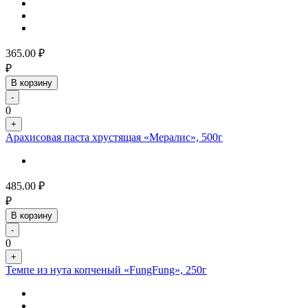
365.00
₽
₽
В корзину
-
0
+
Арахисовая паста хрустящая «Мералис», 500г
485.00
₽
₽
В корзину
-
0
+
Темпе из нута копченый «FungFung», 250г