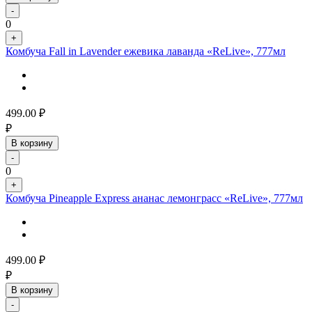
-
0
+
Комбуча Fall in Lavender ежевика лаванда «ReLive», 777мл
499.00
₽
₽
В корзину
-
0
+
Комбуча Pineapple Express ананас лемонграсс «ReLive», 777мл
499.00
₽
₽
В корзину
-