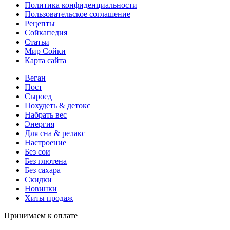
Политика конфиденциальности
Пользовательское соглашение
Рецепты
Сойкапедия
Статьи
Мир Сойки
Карта сайта
Веган
Пост
Сыроед
Похудеть & детокс
Набрать вес
Энергия
Для сна & релакс
Настроение
Без сои
Без глютена
Без сахара
Скидки
Новинки
Хиты продаж
Принимаем к оплате