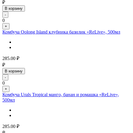
₽
В корзину
-
0
+
Комбуча Oolong Island клубника базилик «ReLive», 500мл
285.00
₽
₽
В корзину
-
0
+
Комбуча Urals Tropical манго, банан и ромашка «ReLive»,
500мл
285.00
₽
₽