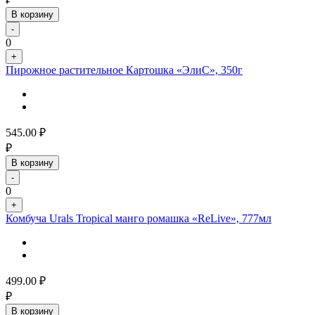
В корзину
-
0
+
Пирожное растительное Картошка «ЭлиС», 350г
545.00
₽
₽
В корзину
-
0
+
Комбуча Urals Tropical манго ромашка «ReLive», 777мл
499.00
₽
₽
В корзину