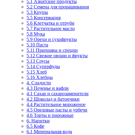
5.1 Азиатские продукты
5.2 Семена для проращивания
5.3 Крупы
5.5 Консервация
5.6 Клетчатка и отруби
5.7 Растительное масло
5.8 Мука
5.9 Орехи и сухофрукты
5.10 Паста
5.11 Приправы и специи
5.12 Свежие овощи и фрукты
5.13 Соусы
5.14 Суперфуды
5.15 Хлеб
5.16 Хлебцы
4. Сладости
4.3 Печенье и вафли
4.1 Сахар и сахарозаменители
4.2 Шоколад и батончики
4.4 Растительное мороженое
4.5 Ореховые пасты и урбечи
4.6 Торты и пирожные
6. Напитки
6.5 Кофе
6.1 Минеральная вода