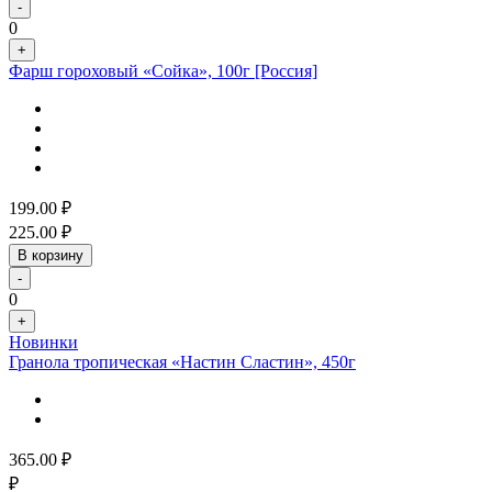
-
0
+
Фарш гороховый «Сойка», 100г [Россия]
199.00
₽
225.00
₽
В корзину
-
0
+
Новинки
Гранола тропическая «Настин Сластин», 450г
365.00
₽
₽