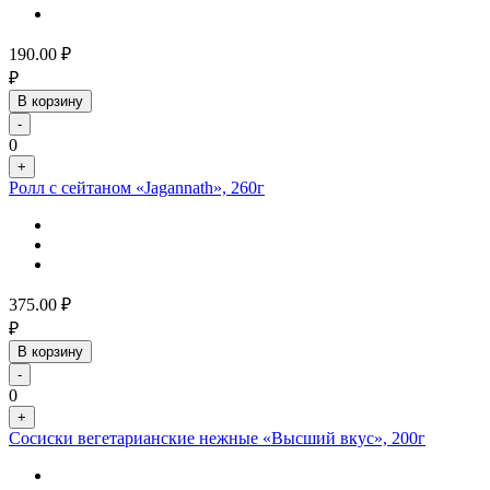
190.00
₽
₽
В корзину
-
0
+
Ролл с сейтаном «Jagannath», 260г
375.00
₽
₽
В корзину
-
0
+
Сосиски вегетарианские нежные «Высший вкус», 200г