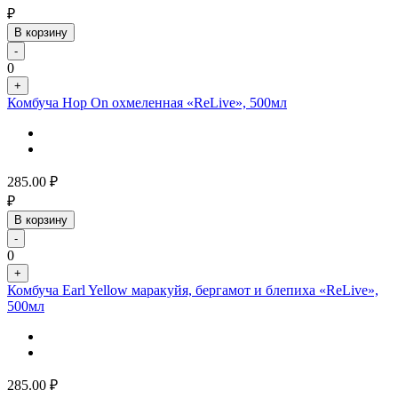
₽
В корзину
-
0
+
Комбуча Hop On охмеленная «ReLive», 500мл
285.00
₽
₽
В корзину
-
0
+
Комбуча Earl Yellow маракуйя, бергамот и блепиха «ReLive»,
500мл
285.00
₽