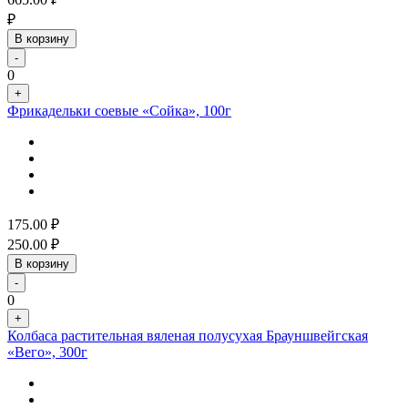
₽
В корзину
-
0
+
Фрикадельки соевые «Сойка», 100г
175.00
₽
250.00
₽
В корзину
-
0
+
Колбаса растительная вяленая полусухая Брауншвейгская
«Вего», 300г