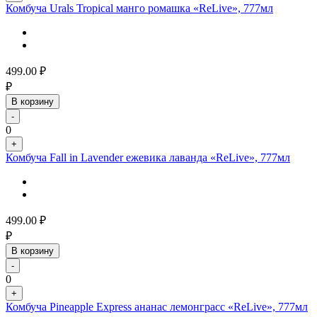
Комбуча Urals Tropical манго ромашка «ReLive», 777мл
499.00
₽
₽
В корзину
-
0
+
Комбуча Fall in Lavender ежевика лаванда «ReLive», 777мл
499.00
₽
₽
В корзину
-
0
+
Комбуча Pineapple Express ананас лемонграсс «ReLive», 777мл