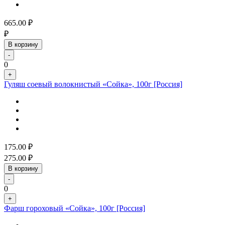
665.00
₽
₽
В корзину
-
0
+
Гуляш соевый волокнистый «Сойка», 100г [Россия]
175.00
₽
275.00
₽
В корзину
-
0
+
Фарш гороховый «Сойка», 100г [Россия]