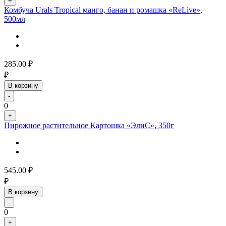
+
Комбуча Urals Tropical манго, банан и ромашка «ReLive»,
500мл
285.00
₽
₽
В корзину
-
0
+
Пирожное растительное Картошка «ЭлиС», 350г
545.00
₽
₽
В корзину
-
0
+