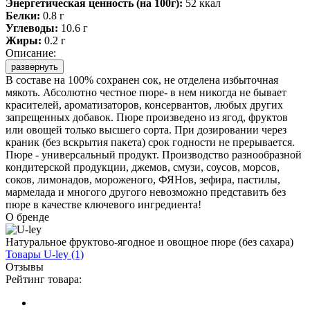
Энергетическая ценность (на 100г):
52 ккал
Белки:
0.8 г
Углеводы:
10.6 г
Жиры:
0.2 г
Описание:
развернуть
В составе на 100% сохранен сок, не отделена избыточная
мякоть. Абсолютно честное пюре- в нем никогда не бывает
красителей, ароматизаторов, консервантов, любых других
запрещенных добавок. Пюре произведено из ягод, фруктов
или овощей только высшего сорта. При дозировании через
краник (без вскрытия пакета) срок годности не прерывается.
Пюре - универсальный продукт. Производство разнообразной
кондитерской продукции, джемов, смузи, соусов, морсов,
соков, лимонадов, мороженого, ФЯНов, зефира, пастилы,
мармелада и многого другого невозможно представить без
пюре в качестве ключевого ингредиента!
О бренде
Натуральное фруктово-ягодное и овощное пюре (без сахара)
Товары
U-ley
(1)
Отзывы
Рейтинг товара: