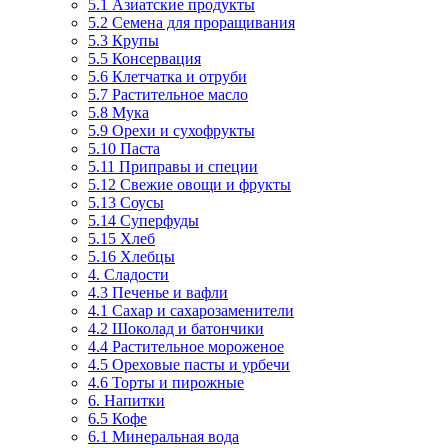
5.1 Азиатские продукты
5.2 Семена для проращивания
5.3 Крупы
5.5 Консервация
5.6 Клетчатка и отруби
5.7 Растительное масло
5.8 Мука
5.9 Орехи и сухофрукты
5.10 Паста
5.11 Приправы и специи
5.12 Свежие овощи и фрукты
5.13 Соусы
5.14 Суперфуды
5.15 Хлеб
5.16 Хлебцы
4. Сладости
4.3 Печенье и вафли
4.1 Сахар и сахарозаменители
4.2 Шоколад и батончики
4.4 Растительное мороженое
4.5 Ореховые пасты и урбечи
4.6 Торты и пирожные
6. Напитки
6.5 Кофе
6.1 Минеральная вода