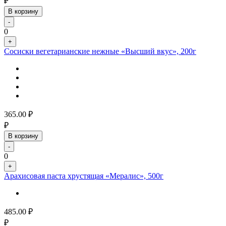
₽
В корзину
-
0
+
Сосиски вегетарианские нежные «Высший вкус», 200г
365.00
₽
₽
В корзину
-
0
+
Арахисовая паста хрустящая «Мералис», 500г
485.00
₽
₽