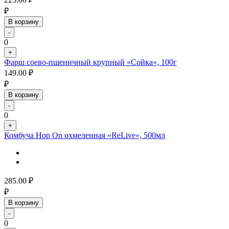
₽
В корзину
-
0
+
Фарш соево-пшеничный крупный «Сойка», 100г
149.00
₽
₽
В корзину
-
0
+
Комбуча Hop On охмеленная «ReLive», 500мл
285.00
₽
₽
В корзину
-
0