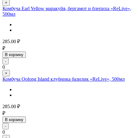
+
Комбуча Earl Yellow маракуйя, бергамот и блепиха «ReLive»,
500мл
285.00
₽
₽
В корзину
-
0
+
Комбуча Oolong Island клубника базилик «ReLive», 500мл
285.00
₽
₽
В корзину
-
0