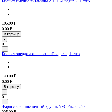
Биошот имунно витамины А С Е «Fitoguru», 1 стик
105.00
₽
0.00
₽
В корзину
-
0
+
Биошот энерджи женьшень «Fitoguru», 1 стик
149.00
₽
0.00
₽
В корзину
-
0
+
Фарш соево-пшеничный крупный «Сойка», 250г
225.00
₽