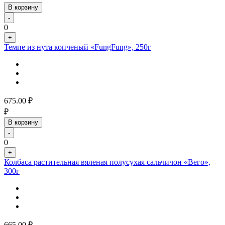
В корзину
-
0
+
Темпе из нута копченый «FungFung», 250г
675.00
₽
₽
В корзину
-
0
+
Колбаса растительная вяленая полусухая сальчичон «Вего»,
300г
665.00
₽