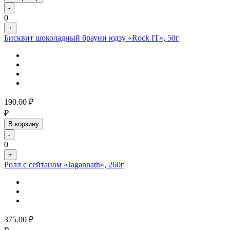
-
0
+
Бисквит шоколадный брауни юдзу «Rock IT», 50г
190.00
₽
₽
В корзину
-
0
+
Ролл с сейтаном «Jagannath», 260г
375.00
₽