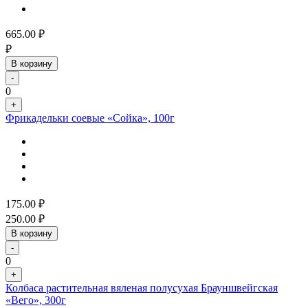
665.00
₽
₽
В корзину
-
0
+
Фрикадельки соевые «Сойка», 100г
175.00
₽
250.00
₽
В корзину
-
0
+
Колбаса растительная вяленая полусухая Брауншвейгская
«Вего», 300г