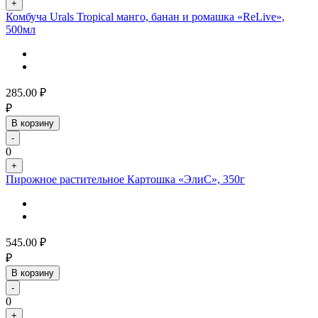
+
Комбуча Urals Tropical манго, банан и ромашка «ReLive»,
500мл
285.00
₽
₽
В корзину
-
0
+
Пирожное растительное Картошка «ЭлиС», 350г
545.00
₽
₽
В корзину
-
0
+