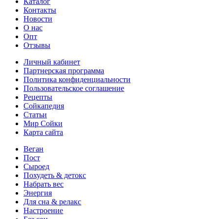
Каталог
Контакты
Новости
О нас
Опт
Отзывы
Личный кабинет
Партнерская программа
Политика конфиденциальности
Пользовательское соглашение
Рецепты
Сойкапедия
Статьи
Мир Сойки
Карта сайта
Веган
Пост
Сыроед
Похудеть & детокс
Набрать вес
Энергия
Для сна & релакс
Настроение