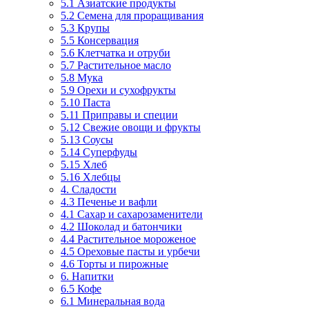
5.1 Азиатские продукты
5.2 Семена для проращивания
5.3 Крупы
5.5 Консервация
5.6 Клетчатка и отруби
5.7 Растительное масло
5.8 Мука
5.9 Орехи и сухофрукты
5.10 Паста
5.11 Приправы и специи
5.12 Свежие овощи и фрукты
5.13 Соусы
5.14 Суперфуды
5.15 Хлеб
5.16 Хлебцы
4. Сладости
4.3 Печенье и вафли
4.1 Сахар и сахарозаменители
4.2 Шоколад и батончики
4.4 Растительное мороженое
4.5 Ореховые пасты и урбечи
4.6 Торты и пирожные
6. Напитки
6.5 Кофе
6.1 Минеральная вода