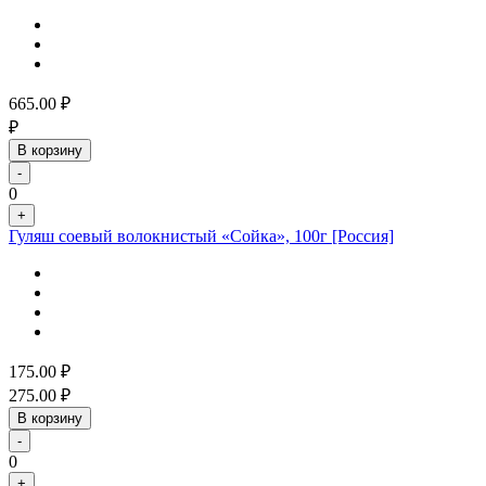
665.00
₽
₽
В корзину
-
0
+
Гуляш соевый волокнистый «Сойка», 100г [Россия]
175.00
₽
275.00
₽
В корзину
-
0
+