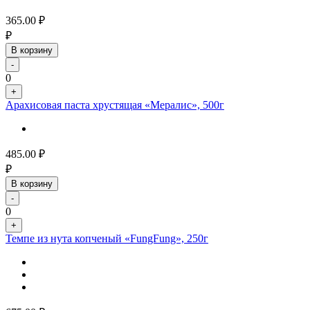
365.00
₽
₽
В корзину
-
0
+
Арахисовая паста хрустящая «Мералис», 500г
485.00
₽
₽
В корзину
-
0
+
Темпе из нута копченый «FungFung», 250г