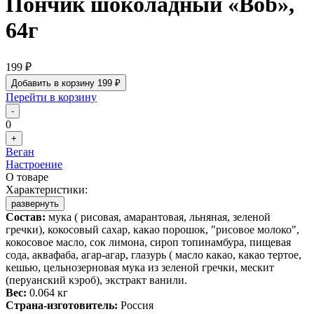
Пончик шоколадный «Bob»,
64г
199 ₽
Добавить в корзину
199 ₽
Перейти в корзину
-
0
+
Веган
Настроение
О товаре
Характеристики:
развернуть
Состав:
мука ( рисовая, амарантовая, льняная, зеленой
гречки), кокосовый сахар, какао порошок, "рисовое молоко",
кокосовое масло, сок лимона, сироп топинамбура, пищевая
сода, аквафаба, агар-агар, глазурь ( масло какао, какао тертое,
кешью, цельнозерновая мука из зеленой гречки, мескит
(перуанский кэроб), экстракт ванили.
Вес:
0.064 кг
Страна-изготовитель:
Россия