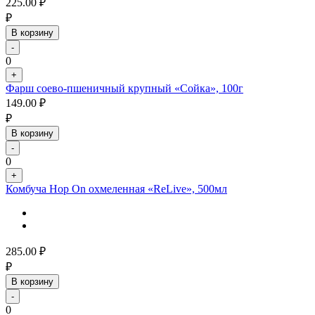
225.00
₽
₽
В корзину
-
0
+
Фарш соево-пшеничный крупный «Сойка», 100г
149.00
₽
₽
В корзину
-
0
+
Комбуча Hop On охмеленная «ReLive», 500мл
285.00
₽
₽
В корзину
-
0