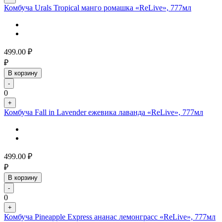
Комбуча Urals Tropical манго ромашка «ReLive», 777мл
499.00
₽
₽
В корзину
-
0
+
Комбуча Fall in Lavender ежевика лаванда «ReLive», 777мл
499.00
₽
₽
В корзину
-
0
+
Комбуча Pineapple Express ананас лемонграсс «ReLive», 777мл