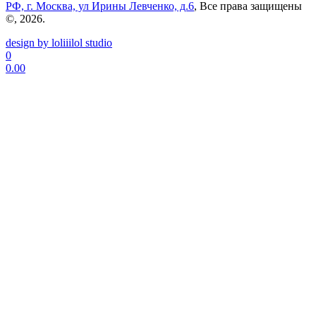
РФ, г. Москва, ул Ирины Левченко, д.6
, Все права защищены
©, 2026.
design by loliiilol studio
0
0.00