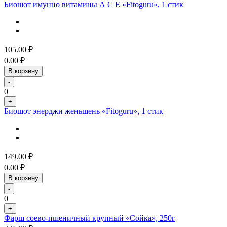
Биошот имунно витамины А С Е «Fitoguru», 1 стик
105.00
₽
0.00
₽
В корзину
-
0
+
Биошот энерджи женьшень «Fitoguru», 1 стик
149.00
₽
0.00
₽
В корзину
-
0
+
Фарш соево-пшеничный крупный «Сойка», 250г