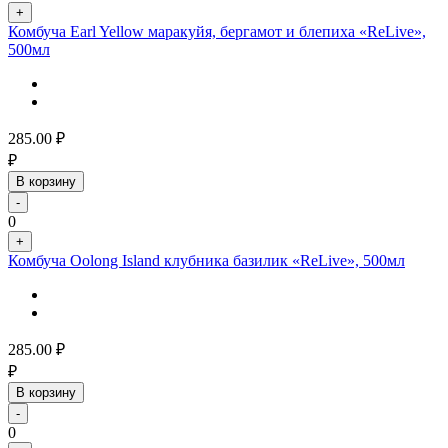
+
Комбуча Earl Yellow маракуйя, бергамот и блепиха «ReLive»,
500мл
285.00
₽
₽
В корзину
-
0
+
Комбуча Oolong Island клубника базилик «ReLive», 500мл
285.00
₽
₽
В корзину
-
0