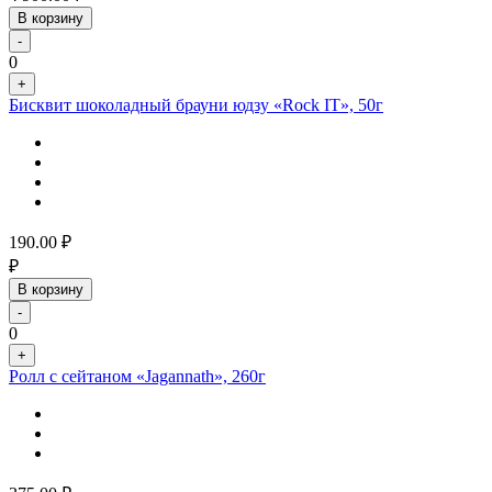
В корзину
-
0
+
Бисквит шоколадный брауни юдзу «Rock IT», 50г
190.00
₽
₽
В корзину
-
0
+
Ролл с сейтаном «Jagannath», 260г