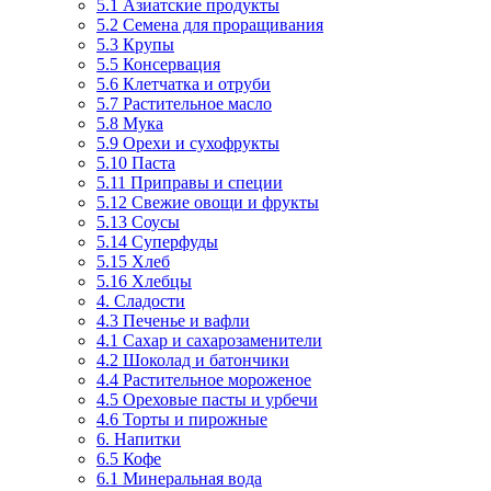
5.1 Азиатские продукты
5.2 Семена для проращивания
5.3 Крупы
5.5 Консервация
5.6 Клетчатка и отруби
5.7 Растительное масло
5.8 Мука
5.9 Орехи и сухофрукты
5.10 Паста
5.11 Приправы и специи
5.12 Свежие овощи и фрукты
5.13 Соусы
5.14 Суперфуды
5.15 Хлеб
5.16 Хлебцы
4. Сладости
4.3 Печенье и вафли
4.1 Сахар и сахарозаменители
4.2 Шоколад и батончики
4.4 Растительное мороженое
4.5 Ореховые пасты и урбечи
4.6 Торты и пирожные
6. Напитки
6.5 Кофе
6.1 Минеральная вода