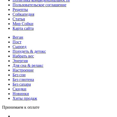
Политика конфиденциальности
Пользовательское соглашение
Рецепты
Сойкапедия
Статьи
Мир Сойки
Карта сайта
Веган
Пост
Сыроед
Похудеть & детокс
Набрать вес
Энергия
Для сна & релакс
Настроение
Без сои
Без глютена
Без сахара
Скидки
Новинки
Хиты продаж
Принимаем к оплате