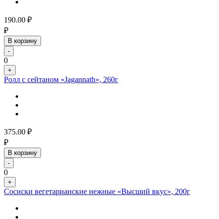
190.00
₽
₽
В корзину
-
0
+
Ролл с сейтаном «Jagannath», 260г
375.00
₽
₽
В корзину
-
0
+
Сосиски вегетарианские нежные «Высший вкус», 200г