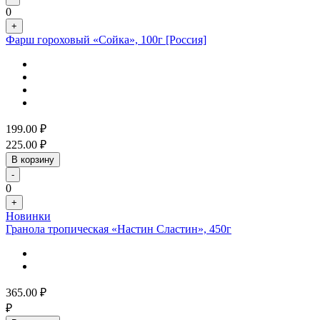
0
+
Фарш гороховый «Сойка», 100г [Россия]
199.00
₽
225.00
₽
В корзину
-
0
+
Новинки
Гранола тропическая «Настин Сластин», 450г
365.00
₽
₽