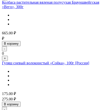
Колбаса растительная вяленая полусухая Брауншвейгская
«Вего», 300г
665.00
₽
₽
В корзину
-
0
+
Гуляш соевый волокнистый «Сойка», 100г [Россия]
175.00
₽
275.00
₽
В корзину
-