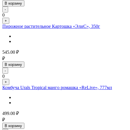
В корзину
-
0
+
Пирожное растительное Картошка «ЭлиС», 350г
545.00
₽
₽
В корзину
-
0
+
Комбуча Urals Tropical манго ромашка «ReLive», 777мл
499.00
₽
₽
В корзину