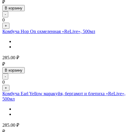
₽
В корзину
-
0
+
Комбуча Hop On охмеленная «ReLive», 500мл
285.00
₽
₽
В корзину
-
0
+
Комбуча Earl Yellow маракуйя, бергамот и блепиха «ReLive»,
500мл
285.00
₽
₽