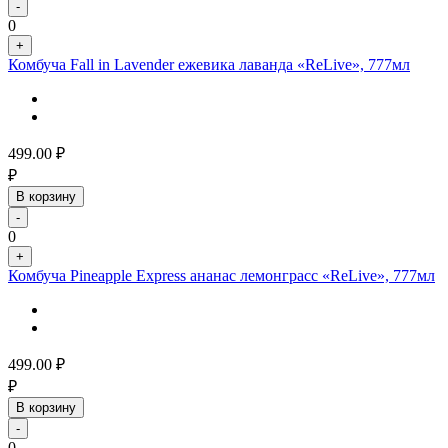
-
0
+
Комбуча Fall in Lavender ежевика лаванда «ReLive», 777мл
499.00
₽
₽
В корзину
-
0
+
Комбуча Pineapple Express ананас лемонграсс «ReLive», 777мл
499.00
₽
₽
В корзину
-
0