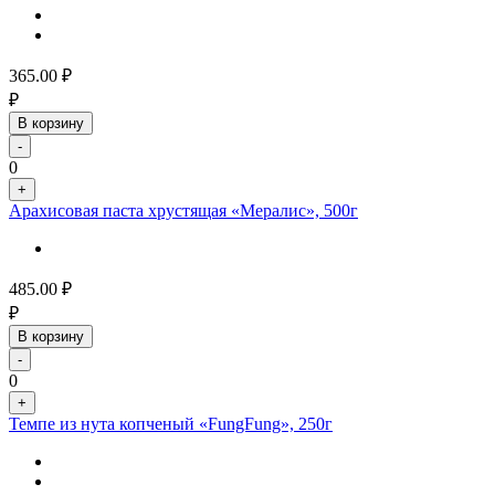
365.00
₽
₽
В корзину
-
0
+
Арахисовая паста хрустящая «Мералис», 500г
485.00
₽
₽
В корзину
-
0
+
Темпе из нута копченый «FungFung», 250г