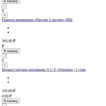
В корзину
-
0
+
Гранола малиновая «Настин Сластин»,450г
365.00
₽
₽
В корзину
-
0
+
Биошот имунно витамины А С Е «Fitoguru», 1 стик
105.00
₽
0.00
₽
В корзину
-