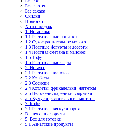
Без сои
Без глютена
Без сахара
Скидки
Новинки
Хиты продаж
1. Не молоко
1.1 Растительные напитки
1.2 Сухое растительное молоко
1.3 Постные йогурты и десерты
1.4 Постная сметана и майонез
1.5 Тофу
1.6 Растительные сыры
2. Не мясо
2.1 Растительное мясо
2.2 Колбасы
2.3 Сосиски
2.4 Котлеты, фрикадельки, наггетсы
2.6 Пельмени, вареники, сырники
2.5 Хумус и растительные паштеты
3. Кафе
3.1 Растительная кулинария
Выпечка и сладости
5. Все для готовки
5.1 Азиатские продукты