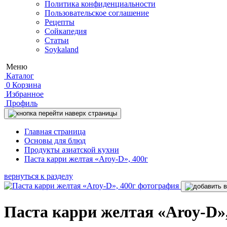
Политика конфиденциальности
Пользовательское соглашение
Рецепты
Сойкапедия
Статьи
Soykaland
Меню
Каталог
0
Корзина
Избранное
Профиль
Главная страница
Основы для блюд
Продукты азиатской кухни
Паста карри желтая «Aroy-D», 400г
вернуться к разделу
Паста карри желтая «Aroy-D»,