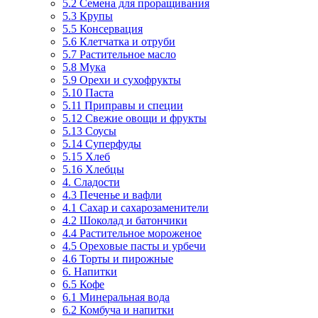
5.2 Семена для проращивания
5.3 Крупы
5.5 Консервация
5.6 Клетчатка и отруби
5.7 Растительное масло
5.8 Мука
5.9 Орехи и сухофрукты
5.10 Паста
5.11 Приправы и специи
5.12 Свежие овощи и фрукты
5.13 Соусы
5.14 Суперфуды
5.15 Хлеб
5.16 Хлебцы
4. Сладости
4.3 Печенье и вафли
4.1 Сахар и сахарозаменители
4.2 Шоколад и батончики
4.4 Растительное мороженое
4.5 Ореховые пасты и урбечи
4.6 Торты и пирожные
6. Напитки
6.5 Кофе
6.1 Минеральная вода
6.2 Комбуча и напитки