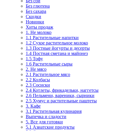
Без сои
Без глютена
Без сахара
Скидки
Новинки
Хиты продаж
1. Не молоко
1.1 Растительные напитки
1.2 Сухое растительное молоко
1.3 Постные йогурты и десерты
1.4 Постная сметана и майонез
1.5 Тофу
1.6 Растительные сыры
2. Не мясо
2.1 Растительное мясо
2.2 Колбасы
2.3 Сосиски
2.4 Котлеты, фрикадельки, наггетсы
2.6 Пельмени, вареники, сырники
2.5 Хумус и растительные паштеты
3. Кафе
3.1 Растительная кулинария
Выпечка и сладости
5. Все для готовки
5.1 Азиатские продукты