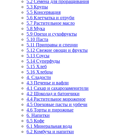
5.2 Семена для проращивания
5.3 Крупы
5.5 Консервация
5.6 Клетчатка и отруби
5.7 Растительное масло
5.8 Мука
5.9 Орехи и сухофрукты
5.10 Паста
5.11 Приправы и специи
5.12 Свежие овощи и фрукты
5.13 Соусы
5.14 Суперфуды
5.15 Хлеб
5.16 Хлебцы
4. Сладости
4.3 Печенье и вафли
4.1 Сахар и сахарозаменители
4.2 Шоколад и батончики
4.4 Растительное мороженое
4.5 Ореховые пасты и урбечи
4.6 Торты и пирожные
6. Напитки
6.5 Кофе
6.1 Минеральная вода
6.2 Комбуча и напитки