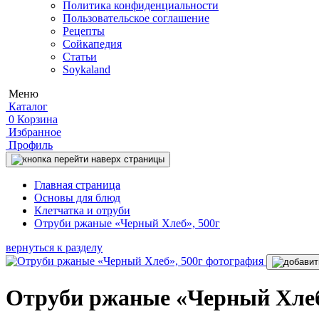
Политика конфиденциальности
Пользовательское соглашение
Рецепты
Сойкапедия
Статьи
Soykaland
Меню
Каталог
0
Корзина
Избранное
Профиль
Главная страница
Основы для блюд
Клетчатка и отруби
Отруби ржаные «Черный Хлеб», 500г
вернуться к разделу
Отруби ржаные «Черный Хлеб