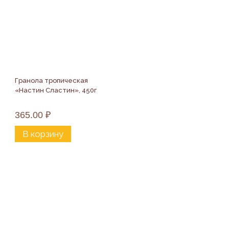
Гранола тропическая 
«Настин Сластин», 450г
365.00
₽
В корзину