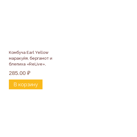
Комбуча Earl Yellow 
маракуйя, бергамот и 
блепиха «ReLive», 
500мл
285.00
₽
В корзину