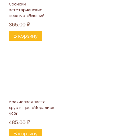
Сосиски 
вегетарианские 
нежные «Высший 
вкус», 200г
365.00
₽
В корзину
Арахисовая паста 
хрустящая «Мералис», 
500г
485.00
₽
В корзину