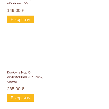
«Сойка», 100г
149.00
₽
В корзину
Комбуча Hop On 
охмеленная «ReLive», 
500мл
285.00
₽
В корзину