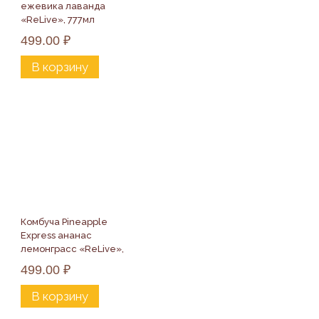
ежевика лаванда 
«ReLive», 777мл
499.00
₽
В корзину
Комбуча Pineapple 
Express ананас 
лемонграсс «ReLive», 
777мл
499.00
₽
В корзину