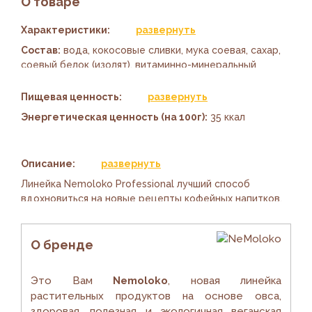
О товаре
Характеристики:
развернуть
Состав:
вода, кокосовые сливки, мука соевая, сахар,
соевый белок (изолят), витаминно-минеральный
премикс (витамин D2, витамин В2 (рибофлавин),
кальций (трикальций фосфат), кальция карбонат),
Пищевая ценность:
развернуть
ароматизатор натуральный, соль, эмульгатор – Е1450,
Энергетическая ценность (на 100г):
35 ккал
стабилизатор - каррагинан.
Белки:
1.5 г
Вес:
1 кг
Углеводы:
4 г
Описание:
развернуть
Страна-изготовитель:
Россия
Жиры:
1.5 г
Линейка Nemoloko Professional лучший способ
Марка (бренд):
NeMoloko
вдохновиться на новые рецепты кофейных напитков.
Температура хранения:
23 ± 2 °C
Тонкий аромат кокоса отлично дополнит ваш
утренний кофе, а бариста в любимой кофейне с
Артикул:
5071.485
лёгкостью приготовит густую пенку для капучино.
О бренде
Для кофе сейчас нет настроения? Тогда готовьте с
Это Вам
Nemoloko
, новая линейка
кокосовым Nemoloko Professional или просто пейте
растительных продуктов на основе овса,
его с удовольствием.
здоровая, полезная и экологичная веганская