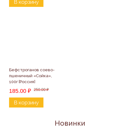
В корзину
Бефстроганов соево-
пшеничный «Сойка», 
100г [Россия]
250.00
₽
185.00
₽
В корзину
Новинки