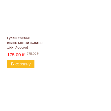
Гуляш соевый 
волокнистый «Сойка», 
100г [Россия]
275.00
₽
175.00
₽
В корзину