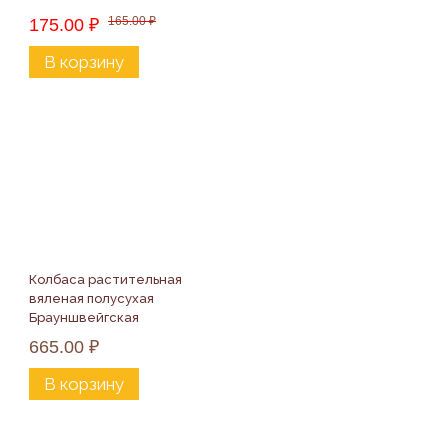
165.00
₽
175.00
₽
В корзину
Колбаса растительная 
вяленая полусухая 
Брауншвейгская 
«Вего», 300г
665.00
₽
В корзину