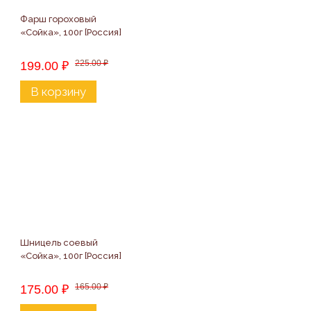
Фарш гороховый 
«Сойка», 100г [Россия]
225.00
₽
199.00
₽
В корзину
Шницель соевый 
«Сойка», 100г [Россия]
165.00
₽
175.00
₽