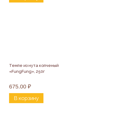
Темпе из нута копченый 
«FungFung», 250г
675.00
₽
В корзину