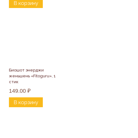
В корзину
Биошот энерджи 
женьшень «Fitoguru», 1 
стик
149.00
₽
В корзину