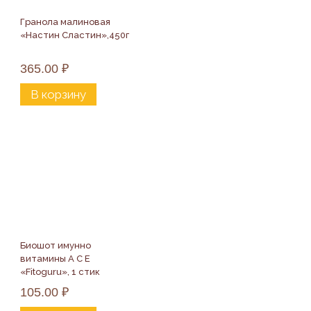
Гранола малиновая 
«Настин Сластин»,450г
365.00
₽
В корзину
Биошот имунно 
витамины А С Е 
«Fitoguru», 1 стик
105.00
₽