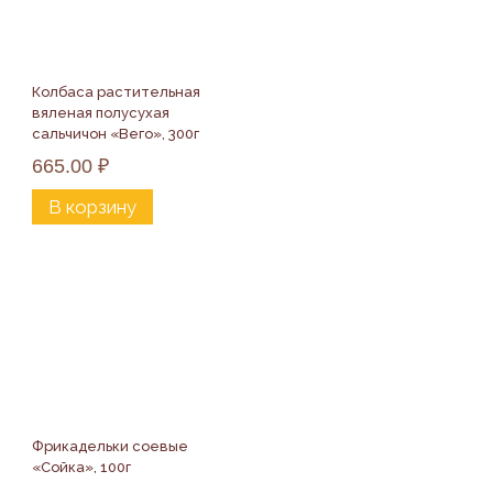
Колбаса растительная 
вяленая полусухая 
сальчичон «Вего», 300г
665.00
₽
В корзину
Фрикадельки соевые 
«Сойка», 100г