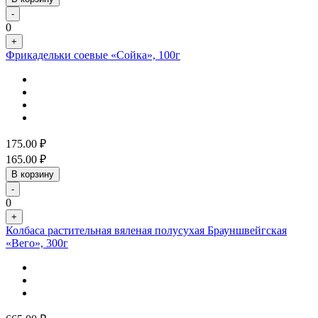
-
0
+
Фрикадельки соевые «Сойка», 100г
175.00
₽
165.00
₽
В корзину
-
0
+
Колбаса растительная вяленая полусухая Брауншвейгская
«Вего», 300г