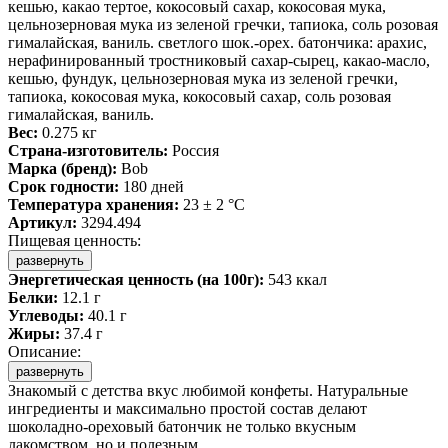
кешью, какао тертое, кокосовый сахар, кокосовая мука,
цельнозерновая мука из зеленой гречки, тапиока, соль розовая
гималайская, ваниль. светлого шок.-орех. батончика: арахис,
нерафинированный тростниковый сахар-сырец, какао-масло,
кешью, фундук, цельнозерновая мука из зеленой гречки,
тапиока, кокосовая мука, кокосовый сахар, соль розовая
гималайская, ваниль.
Вес:
0.275 кг
Страна-изготовитель:
Россия
Марка (бренд):
Bob
Срок годности:
180 дней
Температура хранения:
23 ± 2 °C
Артикул:
3294.494
Пищевая ценность:
развернуть
Энергетическая ценность (на 100г):
543 ккал
Белки:
12.1 г
Углеводы:
40.1 г
Жиры:
37.4 г
Описание:
развернуть
Знакомый с детства вкус любимой конфеты. Натуральные
ингредиенты и максимально простой состав делают
шоколадно-ореховый батончик не только вкусным
лакомством, но и полезным.