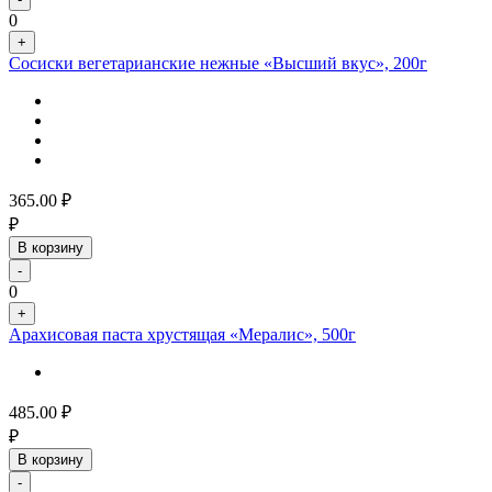
0
+
Сосиски вегетарианские нежные «Высший вкус», 200г
365.00
₽
₽
В корзину
-
0
+
Арахисовая паста хрустящая «Мералис», 500г
485.00
₽
₽
В корзину
-