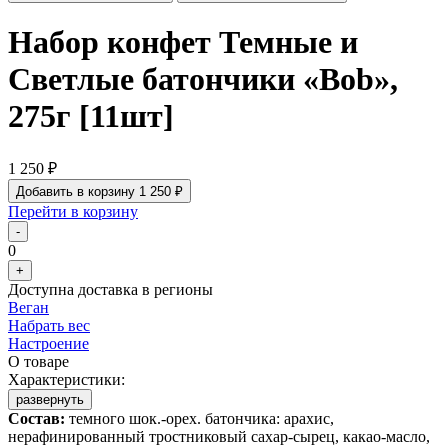
Набор конфет Темные и
Светлые батончики «Bob»,
275г [11шт]
1 250 ₽
Добавить в корзину
1 250 ₽
Перейти в корзину
-
0
+
Доступна доставка в регионы
Веган
Набрать вес
Настроение
О товаре
Характеристики:
развернуть
Состав:
темного шок.-орех. батончика: арахис,
нерафинированный тростниковый сахар-сырец, какао-масло,