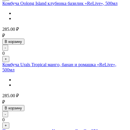
Комбуча Oolong Island клубника базилик «ReLive», 500мл
285.00
₽
₽
В корзину
-
0
+
Комбуча Urals Tropical манго, банан и ромашка «ReLive»,
500мл
285.00
₽
₽
В корзину
-
0
+