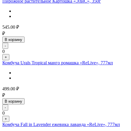
Пирожное растительное Картошка «ЭлиС», 350г
545.00
₽
₽
В корзину
-
0
+
Комбуча Urals Tropical манго ромашка «ReLive», 777мл
499.00
₽
₽
В корзину
-
0
+
Комбуча Fall in Lavender ежевика лаванда «ReLive», 777мл