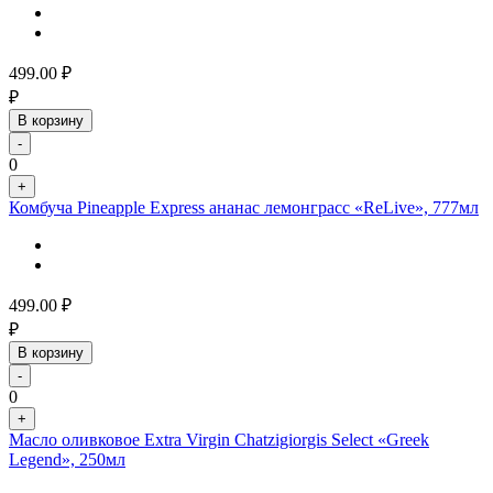
499.00
₽
₽
В корзину
-
0
+
Комбуча Pineapple Express ананас лемонграсс «ReLive», 777мл
499.00
₽
₽
В корзину
-
0
+
Масло оливковое Extra Virgin Chatzigiorgis Select «Greek
Legend», 250мл