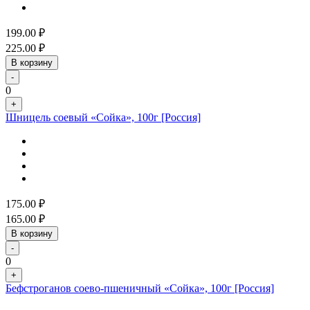
199.00
₽
225.00
₽
В корзину
-
0
+
Шницель соевый «Сойка», 100г [Россия]
175.00
₽
165.00
₽
В корзину
-
0
+
Бефстроганов соево-пшеничный «Сойка», 100г [Россия]