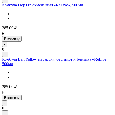
+
Комбуча Hop On охмеленная «ReLive», 500мл
285.00
₽
₽
В корзину
-
0
+
Комбуча Earl Yellow маракуйя, бергамот и блепиха «ReLive»,
500мл
285.00
₽
₽
В корзину
-
0
+