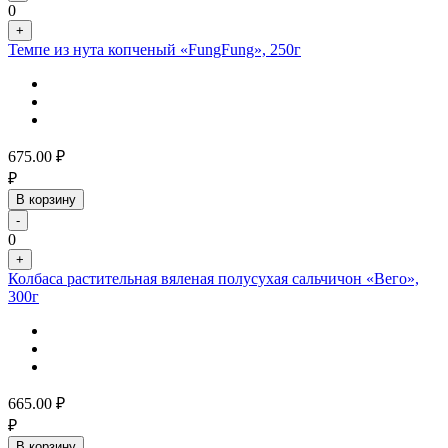
0
+
Темпе из нута копченый «FungFung», 250г
675.00
₽
₽
В корзину
-
0
+
Колбаса растительная вяленая полусухая сальчичон «Вего»,
300г
665.00
₽
₽
В корзину