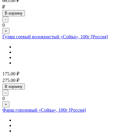
665.00
₽
₽
В корзину
-
0
+
Гуляш соевый волокнистый «Сойка», 100г [Россия]
175.00
₽
275.00
₽
В корзину
-
0
+
Фарш гороховый «Сойка», 100г [Россия]