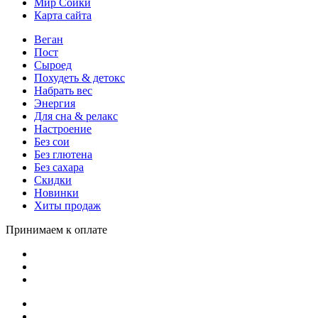
Мир Сойки
Карта сайта
Веган
Пост
Сыроед
Похудеть & детокс
Набрать вес
Энергия
Для сна & релакс
Настроение
Без сои
Без глютена
Без сахара
Скидки
Новинки
Хиты продаж
Принимаем к оплате