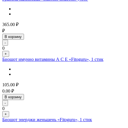
365.00
₽
₽
В корзину
-
0
+
Биошот имунно витамины А С Е «Fitoguru», 1 стик
105.00
₽
0.00
₽
В корзину
-
0
+
Биошот энерджи женьшень «Fitoguru», 1 стик