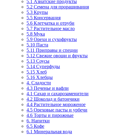
5.1 Азиатские продукты
5.2 Семена для проращивания
5.3 Крупы
5.5 Консервация
5.6 Клетчатка и отруби
5.7 Растительное масло
5.8 Мука
5.9 Орехи и сухофрукты
5.10 Паста
5.11 Приправы и специи
5.12 Свежие овощи и фрукты
5.13 Соусы
5.14 Суперфуды
5.15 Хлеб
5.16 Хлебцы
4. Сладости
4.3 Печенье и вафли
4.1 Сахар и сахарозаменители
4.2 Шоколад и батончики
4.4 Растительное мороженое
4.5 Ореховые пасты и урбечи
4.6 Торты и пирожные
6. Напитки
6.5 Кофе
6.1 Минеральная вода