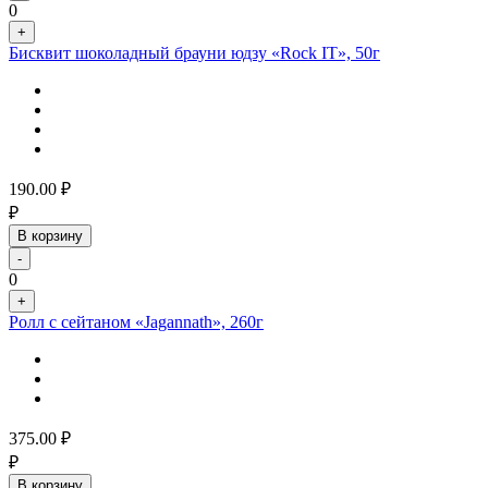
0
+
Бисквит шоколадный брауни юдзу «Rock IT», 50г
190.00
₽
₽
В корзину
-
0
+
Ролл с сейтаном «Jagannath», 260г
375.00
₽
₽
В корзину