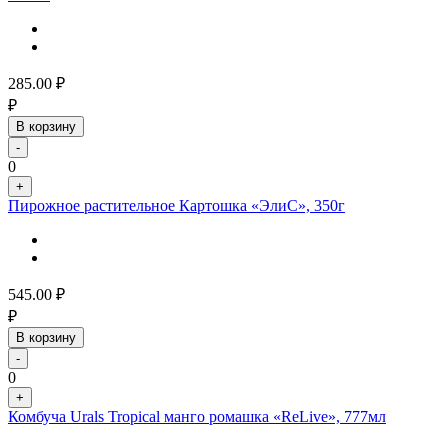
285.00
₽
₽
В корзину
-
0
+
Пирожное растительное Картошка «ЭлиС», 350г
545.00
₽
₽
В корзину
-
0
+
Комбуча Urals Tropical манго ромашка «ReLive», 777мл