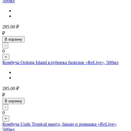
500мл
285.00
₽
₽
В корзину
-
0
+
Комбуча Oolong Island клубника базилик «ReLive», 500мл
285.00
₽
₽
В корзину
-
0
+
Комбуча Urals Tropical манго, банан и ромашка «ReLive»,
500мл