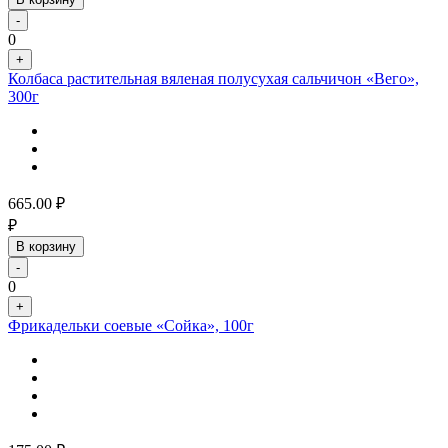
-
0
+
Колбаса растительная вяленая полусухая сальчичон «Вего»,
300г
665.00
₽
₽
В корзину
-
0
+
Фрикадельки соевые «Сойка», 100г