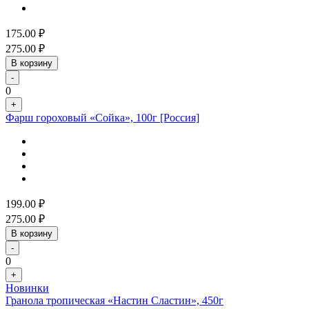
175.00
₽
275.00
₽
В корзину
-
0
+
Фарш гороховый «Сойка», 100г [Россия]
199.00
₽
275.00
₽
В корзину
-
0
+
Новинки
Гранола тропическая «Настин Сластин», 450г