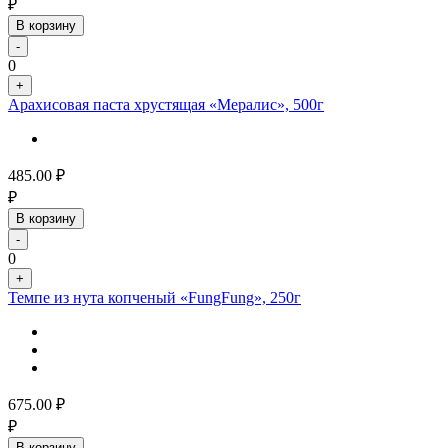
₽
В корзину
-
0
+
Арахисовая паста хрустящая «Мералис», 500г
485.00
₽
₽
В корзину
-
0
+
Темпе из нута копченый «FungFung», 250г
675.00
₽
₽
В корзину