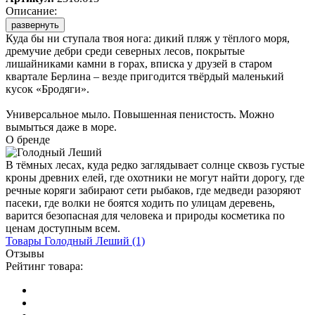
Описание:
развернуть
Куда бы ни ступала твоя нога: дикий пляж у тёплого моря,
дремучие дебри среди северных лесов, покрытые
лишайниками камни в горах, вписка у друзей в старом
квартале Берлина – везде пригодится твёрдый маленький
кусок «Бродяги».
Универсальное мыло. Повышенная пенистость. Можно
вымыться даже в море.
О бренде
В тёмных лесах, куда редко заглядывает солнце сквозь густые
кроны древних елей, где охотники не могут найти дорогу, где
речные коряги забирают сети рыбаков, где медведи разоряют
пасеки, где волки не боятся ходить по улицам деревень,
варится безопасная для человека и природы косметика по
ценам доступным всем.
Товары
Голодный Леший
(1)
Отзывы
Рейтинг товара: