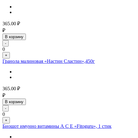
365.00
₽
₽
В корзину
-
0
+
Гранола малиновая «Настин Сластин»,450г
365.00
₽
₽
В корзину
-
0
+
Биошот имунно витамины А С Е «Fitoguru», 1 стик