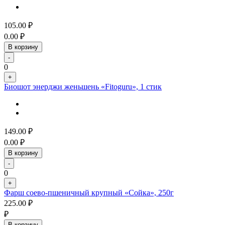
105.00
₽
0.00
₽
В корзину
-
0
+
Биошот энерджи женьшень «Fitoguru», 1 стик
149.00
₽
0.00
₽
В корзину
-
0
+
Фарш соево-пшеничный крупный «Сойка», 250г
225.00
₽
₽
В корзину