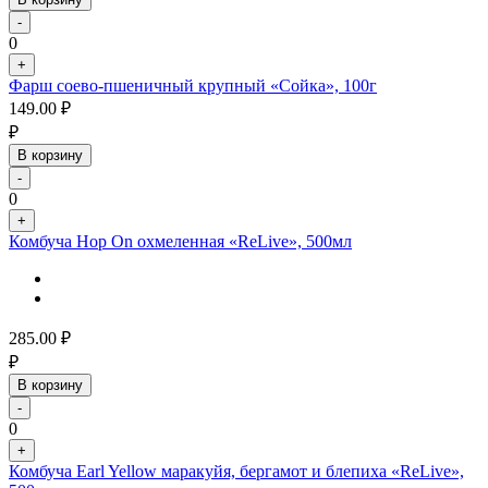
-
0
+
Фарш соево-пшеничный крупный «Сойка», 100г
149.00
₽
₽
В корзину
-
0
+
Комбуча Hop On охмеленная «ReLive», 500мл
285.00
₽
₽
В корзину
-
0
+
Комбуча Earl Yellow маракуйя, бергамот и блепиха «ReLive»,