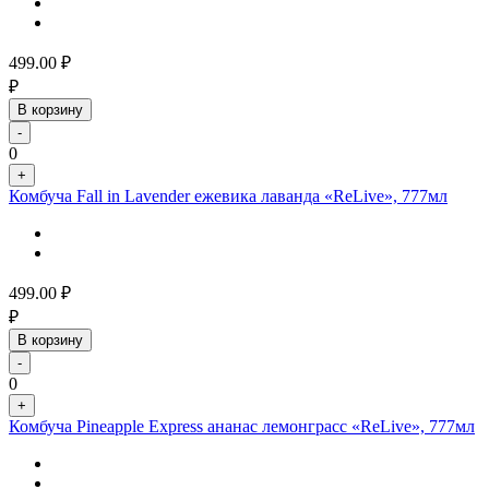
499.00
₽
₽
В корзину
-
0
+
Комбуча Fall in Lavender ежевика лаванда «ReLive», 777мл
499.00
₽
₽
В корзину
-
0
+
Комбуча Pineapple Express ананас лемонграсс «ReLive», 777мл