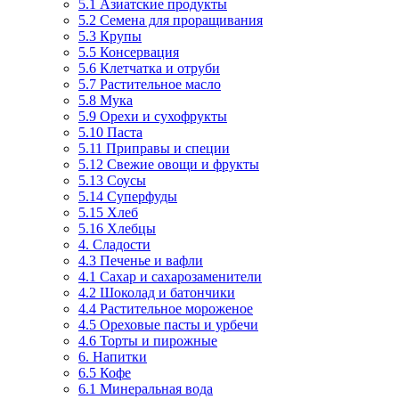
5.1 Азиатские продукты
5.2 Семена для проращивания
5.3 Крупы
5.5 Консервация
5.6 Клетчатка и отруби
5.7 Растительное масло
5.8 Мука
5.9 Орехи и сухофрукты
5.10 Паста
5.11 Приправы и специи
5.12 Свежие овощи и фрукты
5.13 Соусы
5.14 Суперфуды
5.15 Хлеб
5.16 Хлебцы
4. Сладости
4.3 Печенье и вафли
4.1 Сахар и сахарозаменители
4.2 Шоколад и батончики
4.4 Растительное мороженое
4.5 Ореховые пасты и урбечи
4.6 Торты и пирожные
6. Напитки
6.5 Кофе
6.1 Минеральная вода