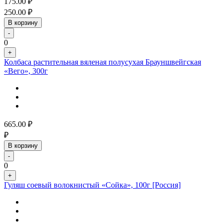
175.00
₽
250.00
₽
В корзину
-
0
+
Колбаса растительная вяленая полусухая Брауншвейгская
«Вего», 300г
665.00
₽
₽
В корзину
-
0
+
Гуляш соевый волокнистый «Сойка», 100г [Россия]