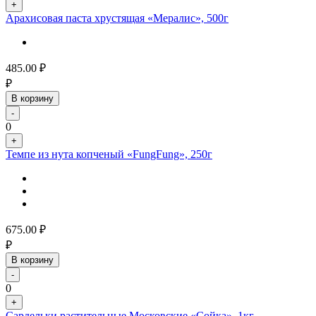
+
Арахисовая паста хрустящая «Мералис», 500г
485.00
₽
₽
В корзину
-
0
+
Темпе из нута копченый «FungFung», 250г
675.00
₽
₽
В корзину
-
0
+
Сардельки растительные Московские «Сойка», 1кг