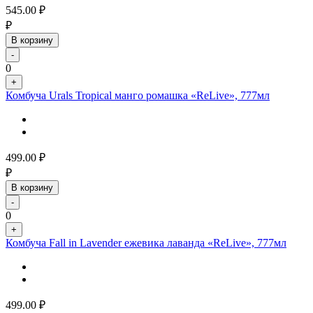
545.00
₽
₽
В корзину
-
0
+
Комбуча Urals Tropical манго ромашка «ReLive», 777мл
499.00
₽
₽
В корзину
-
0
+
Комбуча Fall in Lavender ежевика лаванда «ReLive», 777мл
499.00
₽