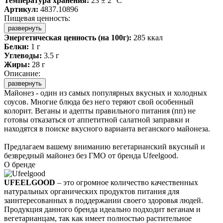
Температура хранения:
23 ± 2 °C
Артикул:
4837.10896
Пищевая ценность:
развернуть
Энергетическая ценность (на 100г):
285 ккал
Белки:
1 г
Углеводы:
3.5 г
Жиры:
28 г
Описание:
развернуть
Майонез - один из самых популярных вкусных и холодных
соусов. Многие блюда без него теряют свой особенный
колорит. Веганы и адепты правильного питания (пп) не
готовы отказаться от аппетитной салатной заправки и
находятся в поиске вкусного варианта веганского майонеза.
Предлагаем вашему вниманию вегетарианский вкусный и
безвредный майонез без ГМО от бренда Ufeelgood.
О бренде
UFEELGOOD
– это огромное количество качественных
натуральных органических продуктов питания для
заинтересованных в поддержании своего здоровья людей.
Продукция данного бренда идеально подходит веганам и
вегетарианцам, так как имеет полностью растительное