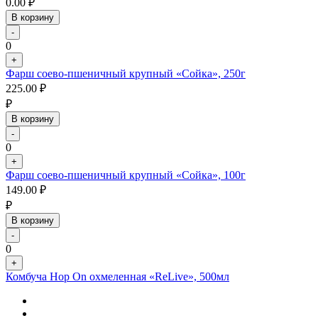
0.00
₽
В корзину
-
0
+
Фарш соево-пшеничный крупный «Сойка», 250г
225.00
₽
₽
В корзину
-
0
+
Фарш соево-пшеничный крупный «Сойка», 100г
149.00
₽
₽
В корзину
-
0
+
Комбуча Hop On охмеленная «ReLive», 500мл