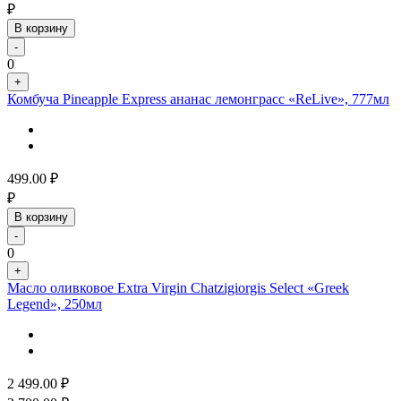
₽
В корзину
-
0
+
Комбуча Pineapple Express ананас лемонграсс «ReLive», 777мл
499.00
₽
₽
В корзину
-
0
+
Масло оливковое Extra Virgin Chatzigiorgis Select «Greek
Legend», 250мл
2 499.00
₽