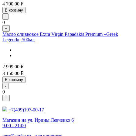
4 700.00
₽
В корзину
-
0
+
Масло оливковое Extra Virgin Papadakis Premium «Greek
Legend», 500мл
2 999.00
₽
3 150.00
₽
В корзину
-
0
+
+7(499)197-00-17
Магазин на ул. Ирины Левченко 6
9:00 - 21:00
torg@soyka.ru
- для клиентов