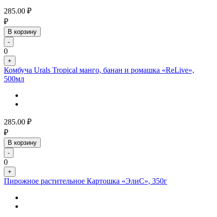
285.00
₽
₽
В корзину
-
0
+
Комбуча Urals Tropical манго, банан и ромашка «ReLive»,
500мл
285.00
₽
₽
В корзину
-
0
+
Пирожное растительное Картошка «ЭлиС», 350г