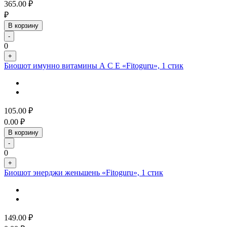
365.00
₽
₽
В корзину
-
0
+
Биошот имунно витамины А С Е «Fitoguru», 1 стик
105.00
₽
0.00
₽
В корзину
-
0
+
Биошот энерджи женьшень «Fitoguru», 1 стик
149.00
₽