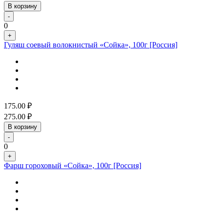
В корзину
-
0
+
Гуляш соевый волокнистый «Сойка», 100г [Россия]
175.00
₽
275.00
₽
В корзину
-
0
+
Фарш гороховый «Сойка», 100г [Россия]