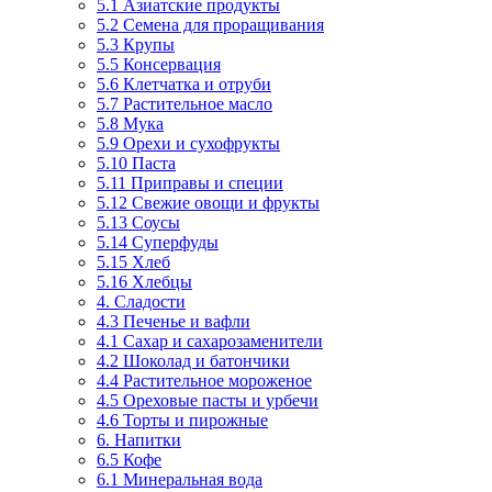
5.1 Азиатские продукты
5.2 Семена для проращивания
5.3 Крупы
5.5 Консервация
5.6 Клетчатка и отруби
5.7 Растительное масло
5.8 Мука
5.9 Орехи и сухофрукты
5.10 Паста
5.11 Приправы и специи
5.12 Свежие овощи и фрукты
5.13 Соусы
5.14 Суперфуды
5.15 Хлеб
5.16 Хлебцы
4. Сладости
4.3 Печенье и вафли
4.1 Сахар и сахарозаменители
4.2 Шоколад и батончики
4.4 Растительное мороженое
4.5 Ореховые пасты и урбечи
4.6 Торты и пирожные
6. Напитки
6.5 Кофе
6.1 Минеральная вода