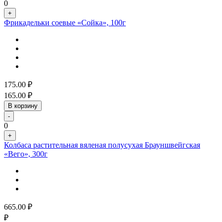
0
+
Фрикадельки соевые «Сойка», 100г
175.00
₽
165.00
₽
В корзину
-
0
+
Колбаса растительная вяленая полусухая Брауншвейгская
«Вего», 300г
665.00
₽
₽