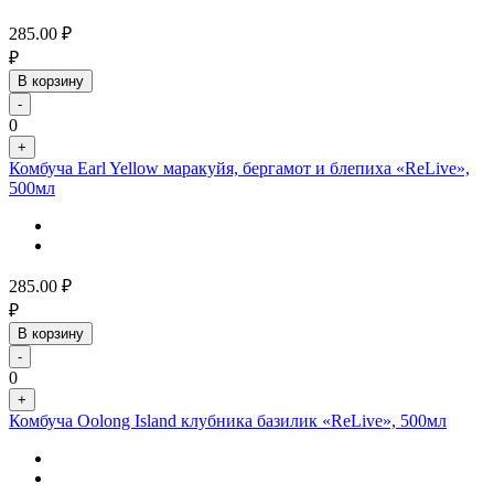
285.00
₽
₽
В корзину
-
0
+
Комбуча Earl Yellow маракуйя, бергамот и блепиха «ReLive»,
500мл
285.00
₽
₽
В корзину
-
0
+
Комбуча Oolong Island клубника базилик «ReLive», 500мл