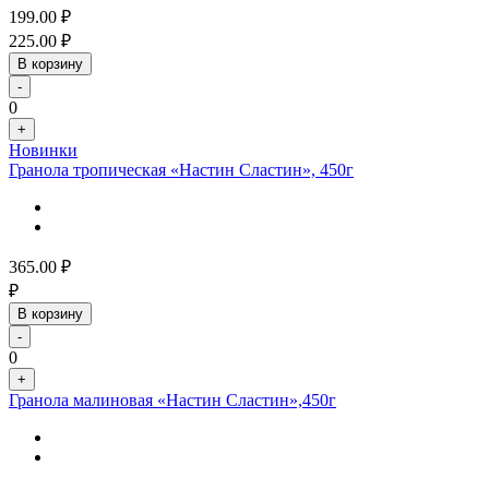
199.00
₽
225.00
₽
В корзину
-
0
+
Новинки
Гранола тропическая «Настин Сластин», 450г
365.00
₽
₽
В корзину
-
0
+
Гранола малиновая «Настин Сластин»,450г