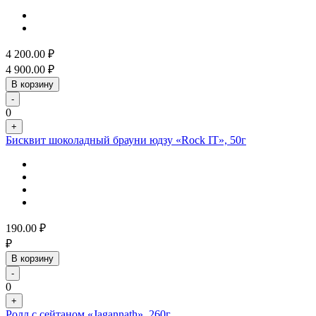
4 200.00
₽
4 900.00
₽
В корзину
-
0
+
Бисквит шоколадный брауни юдзу «Rock IT», 50г
190.00
₽
₽
В корзину
-
0
+
Ролл с сейтаном «Jagannath», 260г