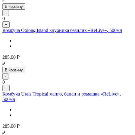
₽
В корзину
-
0
+
Комбуча Oolong Island клубника базилик «ReLive», 500мл
285.00
₽
₽
В корзину
-
0
+
Комбуча Urals Tropical манго, банан и ромашка «ReLive»,
500мл
285.00
₽
₽