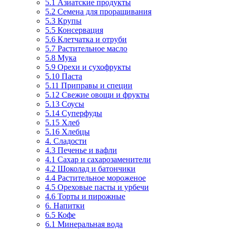
5.1 Азиатские продукты
5.2 Семена для проращивания
5.3 Крупы
5.5 Консервация
5.6 Клетчатка и отруби
5.7 Растительное масло
5.8 Мука
5.9 Орехи и сухофрукты
5.10 Паста
5.11 Приправы и специи
5.12 Свежие овощи и фрукты
5.13 Соусы
5.14 Суперфуды
5.15 Хлеб
5.16 Хлебцы
4. Сладости
4.3 Печенье и вафли
4.1 Сахар и сахарозаменители
4.2 Шоколад и батончики
4.4 Растительное мороженое
4.5 Ореховые пасты и урбечи
4.6 Торты и пирожные
6. Напитки
6.5 Кофе
6.1 Минеральная вода