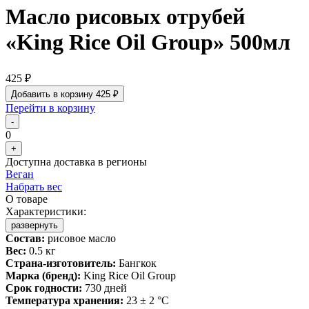
Масло рисовых отрубей
«King Rice Oil Group» 500мл
425 ₽
Добавить в корзину
425 ₽
Перейти в корзину
-
0
+
Доступна доставка в регионы
Веган
Набрать вес
О товаре
Характеристики:
развернуть
Состав:
рисовое масло
Вес:
0.5 кг
Страна-изготовитель:
Бангкок
Марка (бренд):
King Rice Oil Group
Срок годности:
730 дней
Температура хранения:
23 ± 2 °C