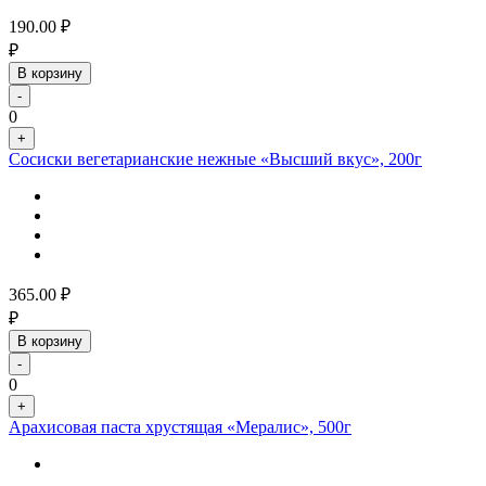
190.00
₽
₽
В корзину
-
0
+
Сосиски вегетарианские нежные «Высший вкус», 200г
365.00
₽
₽
В корзину
-
0
+
Арахисовая паста хрустящая «Мералис», 500г