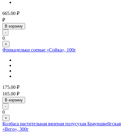
665.00
₽
₽
В корзину
-
0
+
Фрикадельки соевые «Сойка», 100г
175.00
₽
165.00
₽
В корзину
-
0
+
Колбаса растительная вяленая полусухая Брауншвейгская
«Вего», 300г