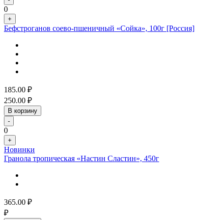
0
+
Бефстроганов соево-пшеничный «Сойка», 100г [Россия]
185.00
₽
250.00
₽
В корзину
-
0
+
Новинки
Гранола тропическая «Настин Сластин», 450г
365.00
₽
₽