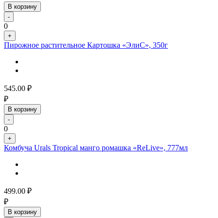
В корзину
-
0
+
Пирожное растительное Картошка «ЭлиС», 350г
545.00
₽
₽
В корзину
-
0
+
Комбуча Urals Tropical манго ромашка «ReLive», 777мл
499.00
₽
₽
В корзину