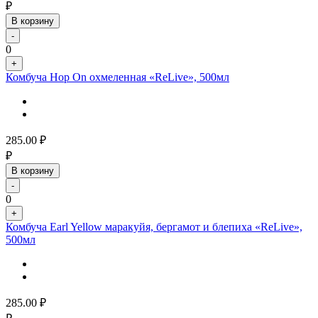
₽
В корзину
-
0
+
Комбуча Hop On охмеленная «ReLive», 500мл
285.00
₽
₽
В корзину
-
0
+
Комбуча Earl Yellow маракуйя, бергамот и блепиха «ReLive»,
500мл
285.00
₽