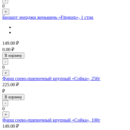
-
0
+
Биошот энерджи женьшень «Fitoguru», 1 стик
149.00
₽
0.00
₽
В корзину
-
0
+
Фарш соево-пшеничный крупный «Сойка», 250г
225.00
₽
₽
В корзину
-
0
+
Фарш соево-пшеничный крупный «Сойка», 100г
149.00
₽