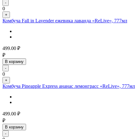
-
0
+
Комбуча Fall in Lavender ежевика лаванда «ReLive», 777мл
499.00
₽
₽
В корзину
-
0
+
Комбуча Pineapple Express ананас лемонграсс «ReLive», 777мл
499.00
₽
₽
В корзину
-