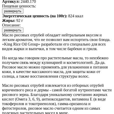
Артикул:
2440.170
Пищевая ценность:
развернуть
Энергетическая ценность (на 100г):
824 ккал
Жиры:
92 г
Описание:
развернуть
Масло рисовых отрубей обладает нейтральным вкусом и
легким ароматом, что не позволит вам испортить свои блюда.
«King Rice Oil Group» разработали его специально для всех
видов жарки и выпечки, в том числе барбекю и гриля.
Но когда мы говорим про растительные масла, то неизбежно
получаем связь между кулинарией и косметологией. Да-да.
Рисовое масло можно применять для увлажнения и питания
кожи, в качестве массажного масла, для защиты кожи от
солнца, а также восстановления структуры волос.
Масло рисовых отрубей извлекается из отборных отрубей
коричневого риса и дермы - самой богатой нутриентами части
рисового зерна. Благодаря уникальному сочетанию жирных
кислот (Омега 3, 6, 9), антиоксидантов, витамина Е (в виде
токоферолов и токотриенолов), гамма-оризанола и
фитостеролов, рисовое масло считается одним из самых
полезных растительных масел в мире.