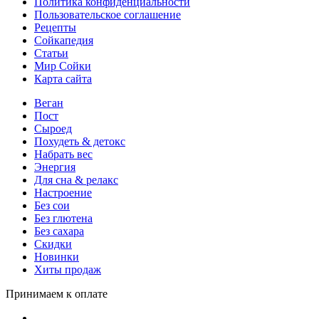
Политика конфиденциальности
Пользовательское соглашение
Рецепты
Сойкапедия
Статьи
Мир Сойки
Карта сайта
Веган
Пост
Сыроед
Похудеть & детокс
Набрать вес
Энергия
Для сна & релакс
Настроение
Без сои
Без глютена
Без сахара
Скидки
Новинки
Хиты продаж
Принимаем к оплате