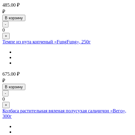
485.00
₽
₽
В корзину
-
0
+
Темпе из нута копченый «FungFung», 250г
675.00
₽
₽
В корзину
-
0
+
Колбаса растительная вяленая полусухая сальчичон «Вего»,
300г