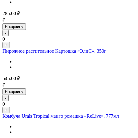
285.00
₽
₽
В корзину
-
0
+
Пирожное растительное Картошка «ЭлиС», 350г
545.00
₽
₽
В корзину
-
0
+
Комбуча Urals Tropical манго ромашка «ReLive», 777мл