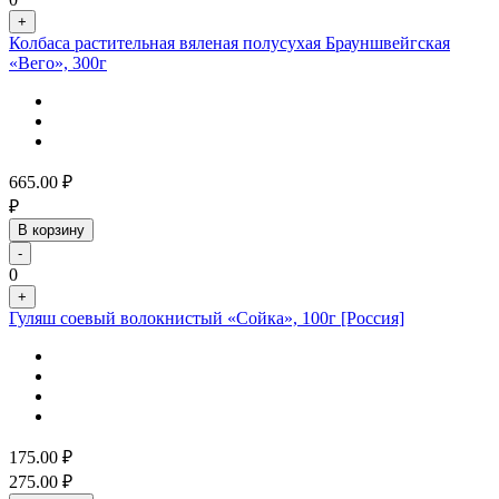
+
Колбаса растительная вяленая полусухая Брауншвейгская
«Вего», 300г
665.00
₽
₽
В корзину
-
0
+
Гуляш соевый волокнистый «Сойка», 100г [Россия]
175.00
₽
275.00
₽