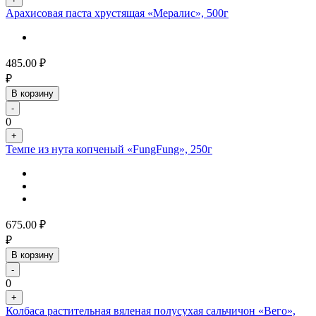
Арахисовая паста хрустящая «Мералис», 500г
485.00
₽
₽
В корзину
-
0
+
Темпе из нута копченый «FungFung», 250г
675.00
₽
₽
В корзину
-
0
+
Колбаса растительная вяленая полусухая сальчичон «Вего»,