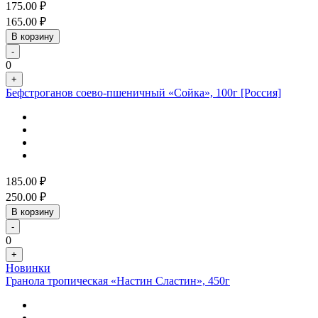
175.00
₽
165.00
₽
В корзину
-
0
+
Бефстроганов соево-пшеничный «Сойка», 100г [Россия]
185.00
₽
250.00
₽
В корзину
-
0
+
Новинки
Гранола тропическая «Настин Сластин», 450г