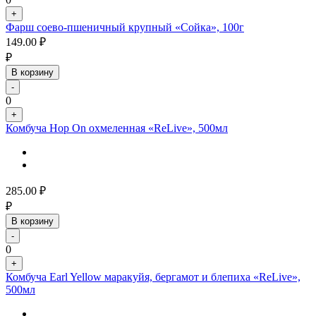
+
Фарш соево-пшеничный крупный «Сойка», 100г
149.00
₽
₽
В корзину
-
0
+
Комбуча Hop On охмеленная «ReLive», 500мл
285.00
₽
₽
В корзину
-
0
+
Комбуча Earl Yellow маракуйя, бергамот и блепиха «ReLive»,
500мл