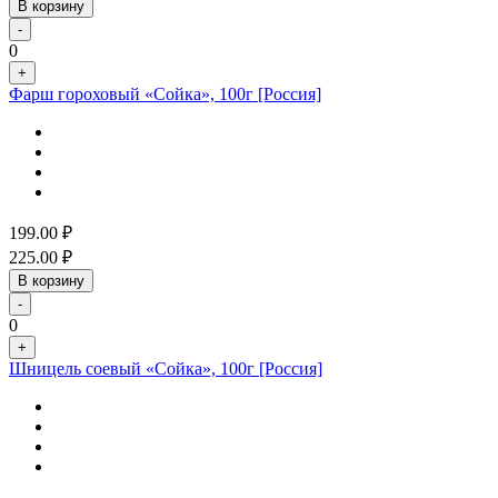
В корзину
-
0
+
Фарш гороховый «Сойка», 100г [Россия]
199.00
₽
225.00
₽
В корзину
-
0
+
Шницель соевый «Сойка», 100г [Россия]