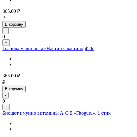
365.00
₽
₽
В корзину
-
0
+
Гранола малиновая «Настин Сластин»,450г
365.00
₽
₽
В корзину
-
0
+
Биошот имунно витамины А С Е «Fitoguru», 1 стик