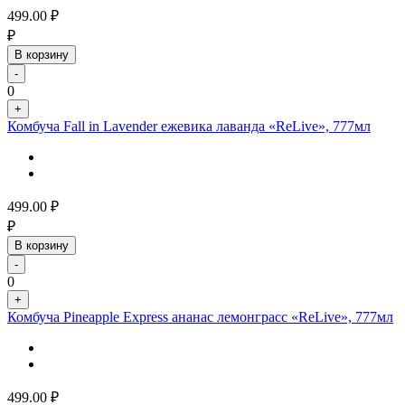
499.00
₽
₽
В корзину
-
0
+
Комбуча Fall in Lavender ежевика лаванда «ReLive», 777мл
499.00
₽
₽
В корзину
-
0
+
Комбуча Pineapple Express ананас лемонграсс «ReLive», 777мл
499.00
₽