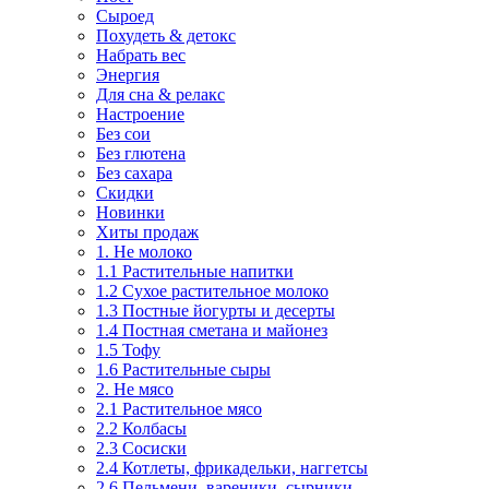
Сыроед
Похудеть & детокс
Набрать вес
Энергия
Для сна & релакс
Настроение
Без сои
Без глютена
Без сахара
Скидки
Новинки
Хиты продаж
1. Не молоко
1.1 Растительные напитки
1.2 Сухое растительное молоко
1.3 Постные йогурты и десерты
1.4 Постная сметана и майонез
1.5 Тофу
1.6 Растительные сыры
2. Не мясо
2.1 Растительное мясо
2.2 Колбасы
2.3 Сосиски
2.4 Котлеты, фрикадельки, наггетсы
2.6 Пельмени, вареники, сырники