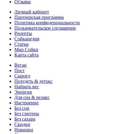
Отзывы
Личный кабинет
Партнерская программа
Политика конфиденциальности
Пользовательское соглашение
Рецепты
Сойкапедия
Статьи
Мир Сойки
Карта сайта
Веган
Пост
Сыроед
Похудеть & детокс
Набрать вес
Энергия
Для сна & релакс
Настроение
Без сои
Без глютена
Без сахара
Скидки
Новинки