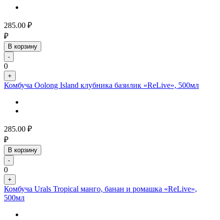
285.00
₽
₽
В корзину
-
0
+
Комбуча Oolong Island клубника базилик «ReLive», 500мл
285.00
₽
₽
В корзину
-
0
+
Комбуча Urals Tropical манго, банан и ромашка «ReLive»,
500мл