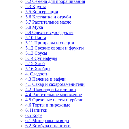
5.2 Семена для проращивания
5.3 Крупы
5.5 Консервация
5.6 Клетчатка и отруби
5.7 Растительное масло
5.8 Мука
5.9 Орехи и сухофрукты
5.10 Паста
5.11 Приправы и специи
5.12 Свежие овощи и фрукты
5.13 Соусы
5.14 Суперфуды
5.15 Хлеб
5.16 Хлебцы
4. Сладости
4.3 Печенье и вафли
4.1 Сахар и сахарозаменители
4.2 Шоколад и батончики
4.4 Растительное мороженое
4.5 Ореховые пасты и урбечи
4.6 Торты и пирожные
6. Напитки
6.5 Кофе
6.1 Минеральная вода
6.2 Комбуча и напитки