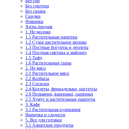
Без сои
Без глютена
Без сахара
Скидки
Новинки
Хиты продаж
1. Не молоко
1.1 Растительные напитки
1.2 Сухое растительное молоко
1.3 Постные йогурты и десерты
1.4 Постная сметана и майонез
1.5 Тофу
1.6 Растительные сыры
2. Не мясо
2.1 Растительное мясо
2.2 Колбасы
2.3 Сосиски
2.4 Котлеты, фрикадельки, наггетсы
2.6 Пельмени, вареники, сырники
2.5 Хумус и растительные паштеты
3. Кафе
3.1 Растительная кулинария
Выпечка и сладости
5. Все для готовки
5.1 Азиатские продукты