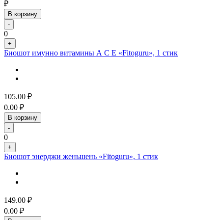
₽
В корзину
-
0
+
Биошот имунно витамины А С Е «Fitoguru», 1 стик
105.00
₽
0.00
₽
В корзину
-
0
+
Биошот энерджи женьшень «Fitoguru», 1 стик
149.00
₽
0.00
₽