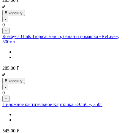
285.00
₽
₽
В корзину
-
0
+
Комбуча Urals Tropical манго, банан и ромашка «ReLive»,
500мл
285.00
₽
₽
В корзину
-
0
+
Пирожное растительное Картошка «ЭлиС», 350г
545.00
₽