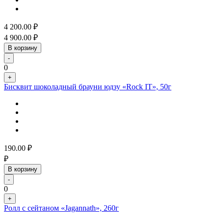
4 200.00
₽
4 900.00
₽
В корзину
-
0
+
Бисквит шоколадный брауни юдзу «Rock IT», 50г
190.00
₽
₽
В корзину
-
0
+
Ролл с сейтаном «Jagannath», 260г