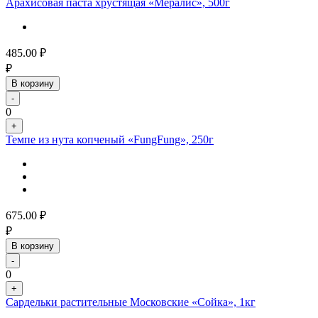
Арахисовая паста хрустящая «Мералис», 500г
485.00
₽
₽
В корзину
-
0
+
Темпе из нута копченый «FungFung», 250г
675.00
₽
₽
В корзину
-
0
+
Сардельки растительные Московские «Сойка», 1кг