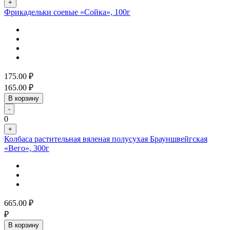
+
Фрикадельки соевые «Сойка», 100г
175.00
₽
165.00
₽
В корзину
-
0
+
Колбаса растительная вяленая полусухая Брауншвейгская
«Вего», 300г
665.00
₽
₽
В корзину