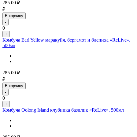
285.00
₽
₽
В корзину
-
0
+
Комбуча Earl Yellow маракуйя, бергамот и блепиха «ReLive»,
500мл
285.00
₽
₽
В корзину
-
0
+
Комбуча Oolong Island клубника базилик «ReLive», 500мл