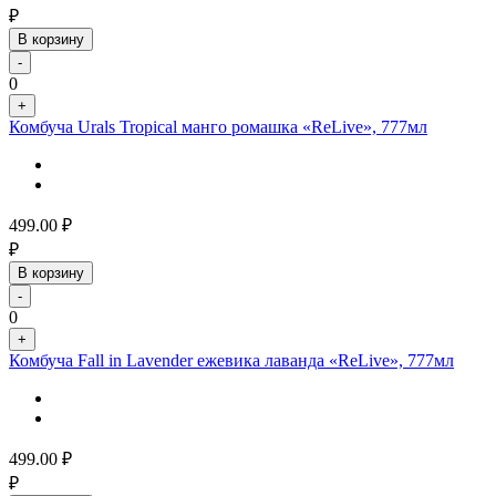
₽
В корзину
-
0
+
Комбуча Urals Tropical манго ромашка «ReLive», 777мл
499.00
₽
₽
В корзину
-
0
+
Комбуча Fall in Lavender ежевика лаванда «ReLive», 777мл
499.00
₽
₽