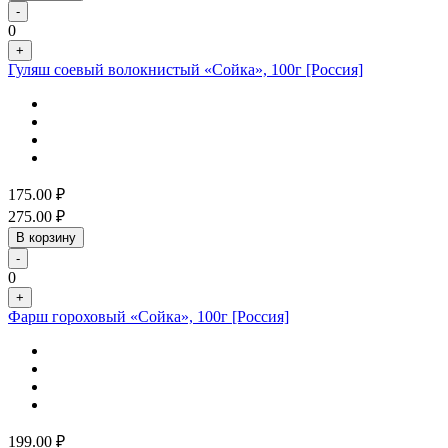
-
0
+
Гуляш соевый волокнистый «Сойка», 100г [Россия]
175.00
₽
275.00
₽
В корзину
-
0
+
Фарш гороховый «Сойка», 100г [Россия]
199.00
₽