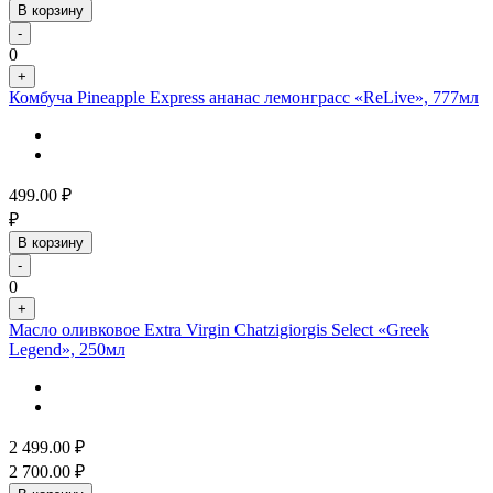
В корзину
-
0
+
Комбуча Pineapple Express ананас лемонграсс «ReLive», 777мл
499.00
₽
₽
В корзину
-
0
+
Масло оливковое Extra Virgin Chatzigiorgis Select «Greek
Legend», 250мл
2 499.00
₽
2 700.00
₽