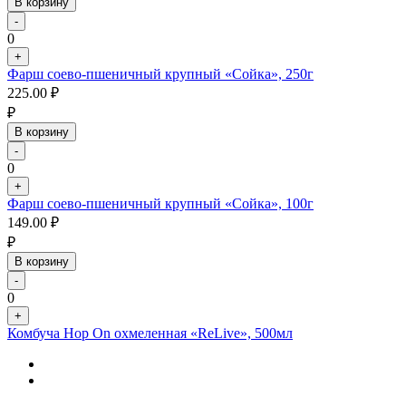
В корзину
-
0
+
Фарш соево-пшеничный крупный «Сойка», 250г
225.00
₽
₽
В корзину
-
0
+
Фарш соево-пшеничный крупный «Сойка», 100г
149.00
₽
₽
В корзину
-
0
+
Комбуча Hop On охмеленная «ReLive», 500мл