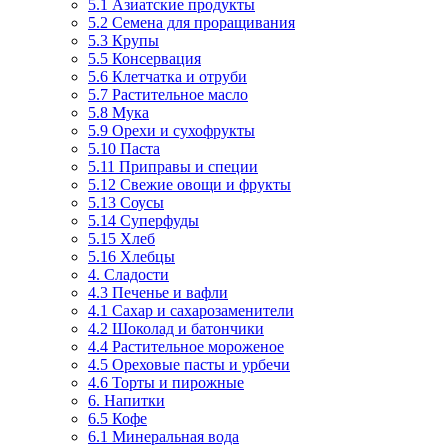
5.1 Азиатские продукты
5.2 Семена для проращивания
5.3 Крупы
5.5 Консервация
5.6 Клетчатка и отруби
5.7 Растительное масло
5.8 Мука
5.9 Орехи и сухофрукты
5.10 Паста
5.11 Приправы и специи
5.12 Свежие овощи и фрукты
5.13 Соусы
5.14 Суперфуды
5.15 Хлеб
5.16 Хлебцы
4. Сладости
4.3 Печенье и вафли
4.1 Сахар и сахарозаменители
4.2 Шоколад и батончики
4.4 Растительное мороженое
4.5 Ореховые пасты и урбечи
4.6 Торты и пирожные
6. Напитки
6.5 Кофе
6.1 Минеральная вода