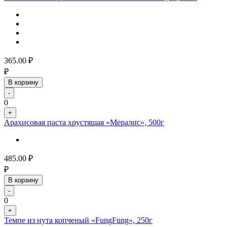
365.00
₽
₽
В корзину
-
0
+
Арахисовая паста хрустящая «Мералис», 500г
485.00
₽
₽
В корзину
-
0
+
Темпе из нута копченый «FungFung», 250г