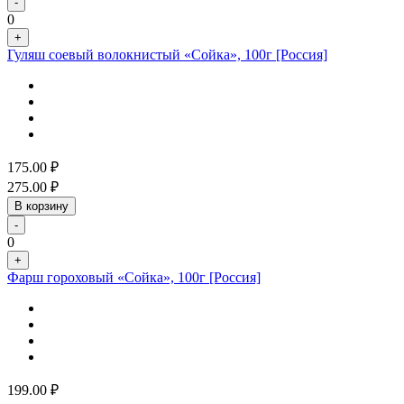
-
0
+
Гуляш соевый волокнистый «Сойка», 100г [Россия]
175.00
₽
275.00
₽
В корзину
-
0
+
Фарш гороховый «Сойка», 100г [Россия]
199.00
₽