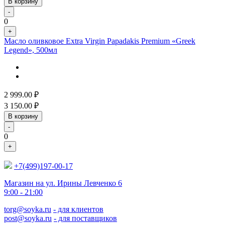
В корзину
-
0
+
Масло оливковое Extra Virgin Papadakis Premium «Greek
Legend», 500мл
2 999.00
₽
3 150.00
₽
В корзину
-
0
+
+7(499)197-00-17
Магазин на ул. Ирины Левченко 6
9:00 - 21:00
torg@soyka.ru
- для клиентов
post@soyka.ru
- для поставщиков