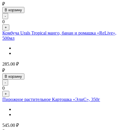
₽
В корзину
-
0
+
Комбуча Urals Tropical манго, банан и ромашка «ReLive»,
500мл
285.00
₽
₽
В корзину
-
0
+
Пирожное растительное Картошка «ЭлиС», 350г
545.00
₽