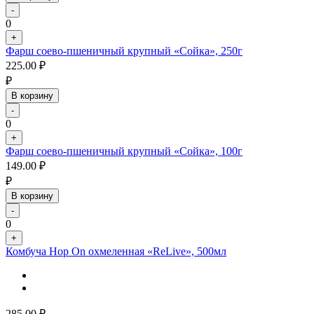
-
0
+
Фарш соево-пшеничный крупный «Сойка», 250г
225.00
₽
₽
В корзину
-
0
+
Фарш соево-пшеничный крупный «Сойка», 100г
149.00
₽
₽
В корзину
-
0
+
Комбуча Hop On охмеленная «ReLive», 500мл
285.00
₽