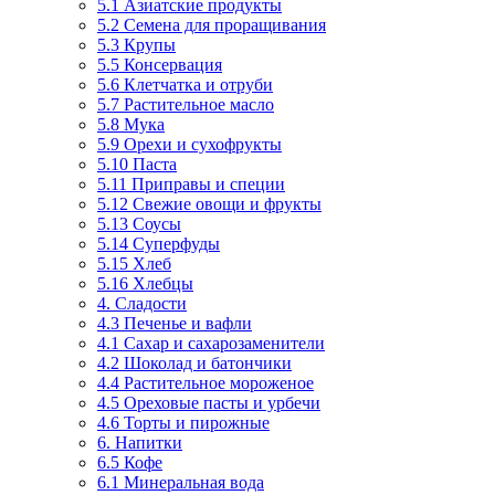
5.1 Азиатские продукты
5.2 Семена для проращивания
5.3 Крупы
5.5 Консервация
5.6 Клетчатка и отруби
5.7 Растительное масло
5.8 Мука
5.9 Орехи и сухофрукты
5.10 Паста
5.11 Приправы и специи
5.12 Свежие овощи и фрукты
5.13 Соусы
5.14 Суперфуды
5.15 Хлеб
5.16 Хлебцы
4. Сладости
4.3 Печенье и вафли
4.1 Сахар и сахарозаменители
4.2 Шоколад и батончики
4.4 Растительное мороженое
4.5 Ореховые пасты и урбечи
4.6 Торты и пирожные
6. Напитки
6.5 Кофе
6.1 Минеральная вода