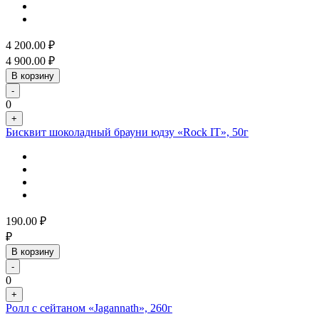
4 200.00
₽
4 900.00
₽
В корзину
-
0
+
Бисквит шоколадный брауни юдзу «Rock IT», 50г
190.00
₽
₽
В корзину
-
0
+
Ролл с сейтаном «Jagannath», 260г