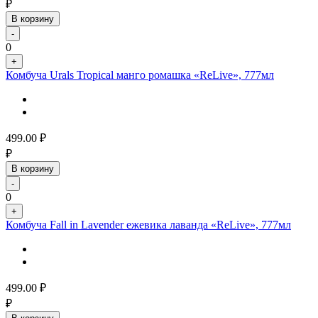
₽
В корзину
-
0
+
Комбуча Urals Tropical манго ромашка «ReLive», 777мл
499.00
₽
₽
В корзину
-
0
+
Комбуча Fall in Lavender ежевика лаванда «ReLive», 777мл
499.00
₽
₽