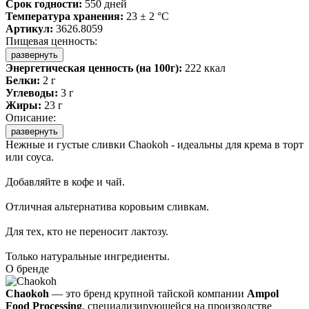
Срок годности:
550 дней
Температура хранения:
23 ± 2 °C
Артикул:
3626.8059
Пищевая ценность:
развернуть
Энергетическая ценность (на 100г):
222 ккал
Белки:
2 г
Углеводы:
3 г
Жиры:
23 г
Описание:
развернуть
Нежные и густые сливки Chaokoh - идеальны для крема в торт
или соуса.
Добавляйте в кофе и чай.
Отличная альтернатива коровьим сливкам.
Для тех, кто не переносит лактозу.
Только натуральные ингредиенты.
О бренде
Chaokoh
— это бренд крупной тайской компании
Ampol
Food Processing
, специализирующейся на производстве