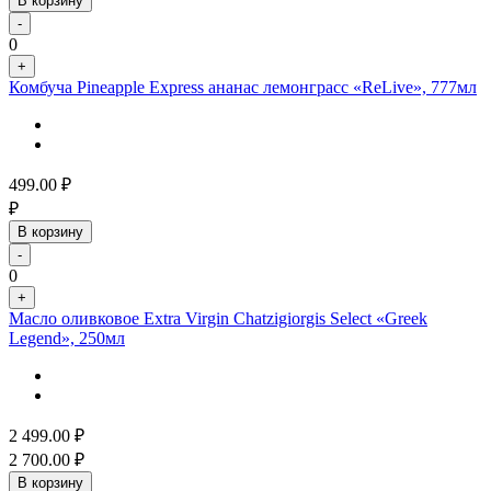
В корзину
-
0
+
Комбуча Pineapple Express ананас лемонграсс «ReLive», 777мл
499.00
₽
₽
В корзину
-
0
+
Масло оливковое Extra Virgin Chatzigiorgis Select «Greek
Legend», 250мл
2 499.00
₽
2 700.00
₽
В корзину