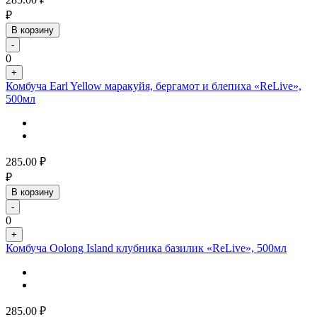
₽
В корзину
-
0
+
Комбуча Earl Yellow маракуйя, бергамот и блепиха «ReLive»,
500мл
285.00
₽
₽
В корзину
-
0
+
Комбуча Oolong Island клубника базилик «ReLive», 500мл
285.00
₽