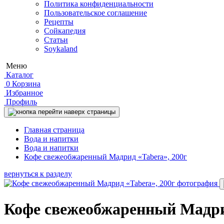
Политика конфиденциальности
Пользовательское соглашение
Рецепты
Сойкапедия
Статьи
Soykaland
Меню
Каталог
0
Корзина
Избранное
Профиль
Главная страница
Вода и напитки
Вода и напитки
Кофе свежеобжаренный Мадрид «Tabera», 200г
вернуться к разделу
Кофе свежеобжаренный Мадрид