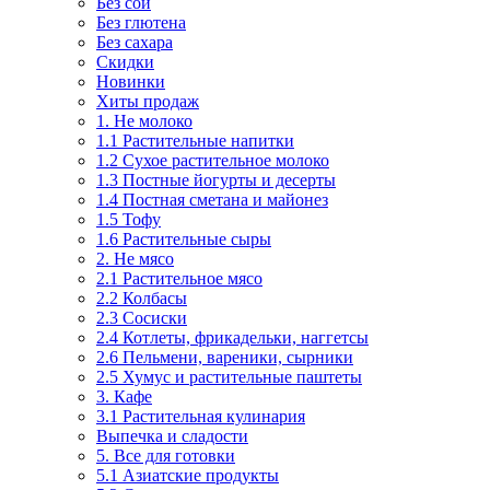
Без сои
Без глютена
Без сахара
Скидки
Новинки
Хиты продаж
1. Не молоко
1.1 Растительные напитки
1.2 Сухое растительное молоко
1.3 Постные йогурты и десерты
1.4 Постная сметана и майонез
1.5 Тофу
1.6 Растительные сыры
2. Не мясо
2.1 Растительное мясо
2.2 Колбасы
2.3 Сосиски
2.4 Котлеты, фрикадельки, наггетсы
2.6 Пельмени, вареники, сырники
2.5 Хумус и растительные паштеты
3. Кафе
3.1 Растительная кулинария
Выпечка и сладости
5. Все для готовки
5.1 Азиатские продукты