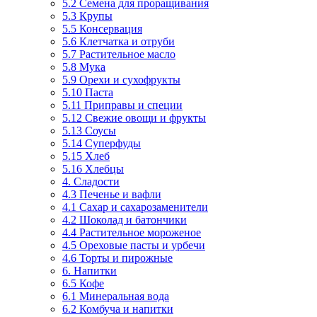
5.2 Семена для проращивания
5.3 Крупы
5.5 Консервация
5.6 Клетчатка и отруби
5.7 Растительное масло
5.8 Мука
5.9 Орехи и сухофрукты
5.10 Паста
5.11 Приправы и специи
5.12 Свежие овощи и фрукты
5.13 Соусы
5.14 Суперфуды
5.15 Хлеб
5.16 Хлебцы
4. Сладости
4.3 Печенье и вафли
4.1 Сахар и сахарозаменители
4.2 Шоколад и батончики
4.4 Растительное мороженое
4.5 Ореховые пасты и урбечи
4.6 Торты и пирожные
6. Напитки
6.5 Кофе
6.1 Минеральная вода
6.2 Комбуча и напитки