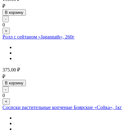
₽
В корзину
-
0
+
Ролл с сейтаном «Jagannath», 260г
375.00
₽
₽
В корзину
-
0
+
Сосиски растительные копченые Боярские «Сойка», 1кг