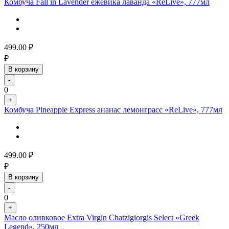
Комбуча Fall in Lavender ежевика лаванда «ReLive», 777мл
499.00
₽
₽
В корзину
-
0
+
Комбуча Pineapple Express ананас лемонграсс «ReLive», 777мл
499.00
₽
₽
В корзину
-
0
+
Масло оливковое Extra Virgin Chatzigiorgis Select «Greek
Legend», 250мл