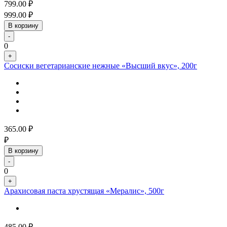
799.00
₽
999.00
₽
В корзину
-
0
+
Сосиски вегетарианские нежные «Высший вкус», 200г
365.00
₽
₽
В корзину
-
0
+
Арахисовая паста хрустящая «Мералис», 500г
485.00
₽