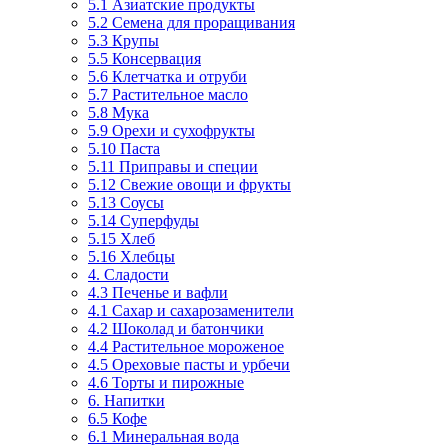
5.1 Азиатские продукты
5.2 Семена для проращивания
5.3 Крупы
5.5 Консервация
5.6 Клетчатка и отруби
5.7 Растительное масло
5.8 Мука
5.9 Орехи и сухофрукты
5.10 Паста
5.11 Приправы и специи
5.12 Свежие овощи и фрукты
5.13 Соусы
5.14 Суперфуды
5.15 Хлеб
5.16 Хлебцы
4. Сладости
4.3 Печенье и вафли
4.1 Сахар и сахарозаменители
4.2 Шоколад и батончики
4.4 Растительное мороженое
4.5 Ореховые пасты и урбечи
4.6 Торты и пирожные
6. Напитки
6.5 Кофе
6.1 Минеральная вода