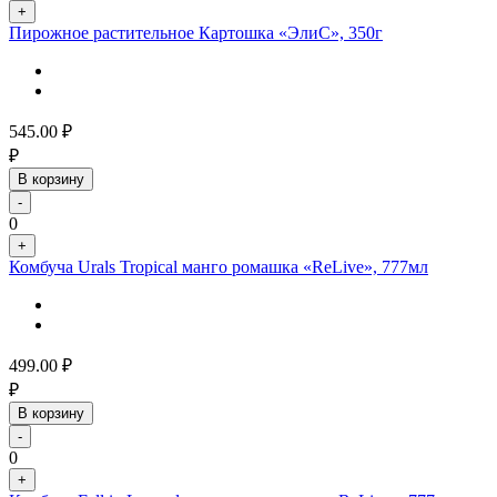
+
Пирожное растительное Картошка «ЭлиС», 350г
545.00
₽
₽
В корзину
-
0
+
Комбуча Urals Tropical манго ромашка «ReLive», 777мл
499.00
₽
₽
В корзину
-
0
+