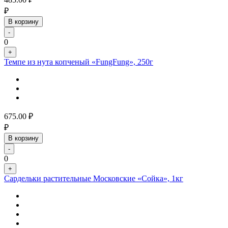
₽
В корзину
-
0
+
Темпе из нута копченый «FungFung», 250г
675.00
₽
₽
В корзину
-
0
+
Сардельки растительные Московские «Сойка», 1кг