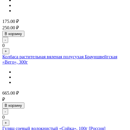
175.00
₽
250.00
₽
В корзину
-
0
+
Колбаса растительная вяленая полусухая Брауншвейгская
«Вего», 300г
665.00
₽
₽
В корзину
-
0
+
Гуляш соевый волокнистый «Сойка», 100г [Россия]