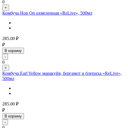
0
+
Комбуча Hop On охмеленная «ReLive», 500мл
285.00
₽
₽
В корзину
-
0
+
Комбуча Earl Yellow маракуйя, бергамот и блепиха «ReLive»,
500мл
285.00
₽
₽
В корзину
-
0