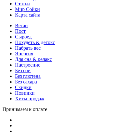
Статьи
Мир Сойки
Карта сайта
Веган
Пост
Сыроед
Похудеть & детокс
Набрать вес
Энергия
Для сна & релакс
Настроение
Без сои
Без глютена
Без сахара
Скидки
Новинки
Хиты продаж
Принимаем к оплате