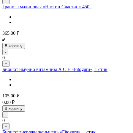
+
Гранола малиновая «Настин Сластин»,450г
365.00
₽
₽
В корзину
-
0
+
Биошот имунно витамины А С Е «Fitoguru», 1 стик
105.00
₽
0.00
₽
В корзину
-
0
+
Биошот энерджи женьшень «Fitoguru», 1 стик