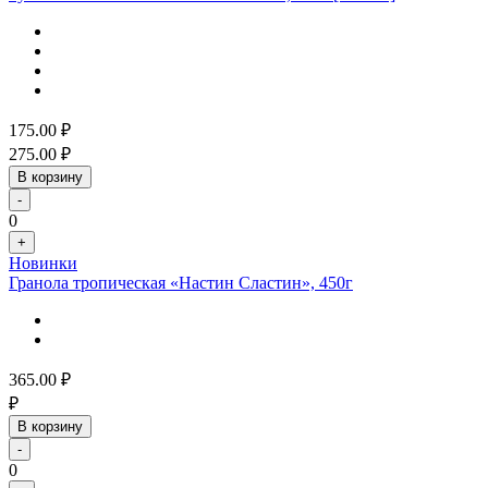
175.00
₽
275.00
₽
В корзину
-
0
+
Новинки
Гранола тропическая «Настин Сластин», 450г
365.00
₽
₽
В корзину
-
0