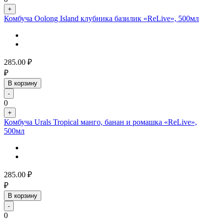
+
Комбуча Oolong Island клубника базилик «ReLive», 500мл
285.00
₽
₽
В корзину
-
0
+
Комбуча Urals Tropical манго, банан и ромашка «ReLive»,
500мл
285.00
₽
₽
В корзину
-
0