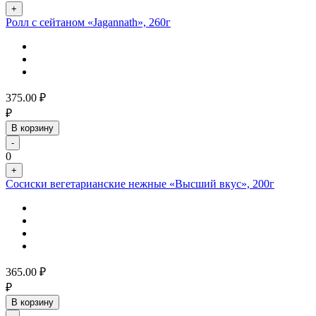
+
Ролл с сейтаном «Jagannath», 260г
375.00
₽
₽
В корзину
-
0
+
Сосиски вегетарианские нежные «Высший вкус», 200г
365.00
₽
₽
В корзину