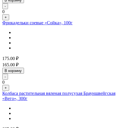
В корзину
-
0
+
Фрикадельки соевые «Сойка», 100г
175.00
₽
165.00
₽
В корзину
-
0
+
Колбаса растительная вяленая полусухая Брауншвейгская
«Вего», 300г