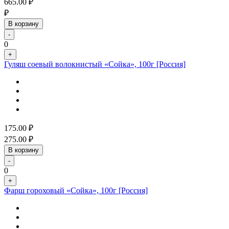
665.00
₽
₽
В корзину
-
0
+
Гуляш соевый волокнистый «Сойка», 100г [Россия]
175.00
₽
275.00
₽
В корзину
-
0
+
Фарш гороховый «Сойка», 100г [Россия]