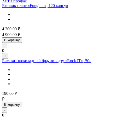
Хиты продаж
Ежовик плюс «Fungline», 120 капсул
4 200.00
₽
4 900.00
₽
В корзину
-
0
+
Бисквит шоколадный брауни юдзу «Rock IT», 50г
190.00
₽
₽
В корзину
-
0