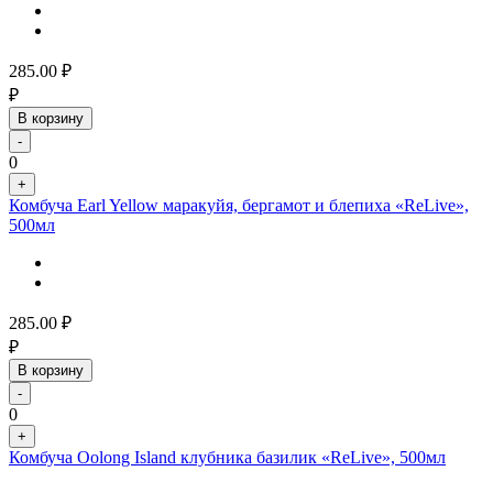
285.00
₽
₽
В корзину
-
0
+
Комбуча Earl Yellow маракуйя, бергамот и блепиха «ReLive»,
500мл
285.00
₽
₽
В корзину
-
0
+
Комбуча Oolong Island клубника базилик «ReLive», 500мл