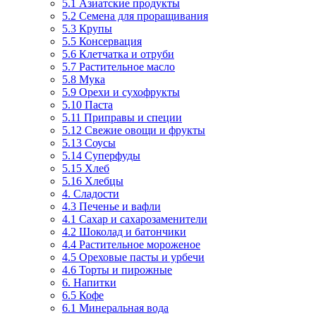
5.1 Азиатские продукты
5.2 Семена для проращивания
5.3 Крупы
5.5 Консервация
5.6 Клетчатка и отруби
5.7 Растительное масло
5.8 Мука
5.9 Орехи и сухофрукты
5.10 Паста
5.11 Приправы и специи
5.12 Свежие овощи и фрукты
5.13 Соусы
5.14 Суперфуды
5.15 Хлеб
5.16 Хлебцы
4. Сладости
4.3 Печенье и вафли
4.1 Сахар и сахарозаменители
4.2 Шоколад и батончики
4.4 Растительное мороженое
4.5 Ореховые пасты и урбечи
4.6 Торты и пирожные
6. Напитки
6.5 Кофе
6.1 Минеральная вода