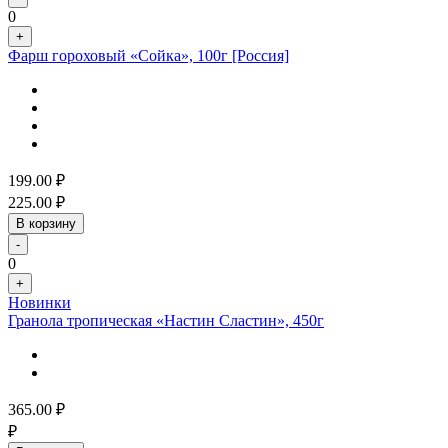
0
+
Фарш гороховый «Сойка», 100г [Россия]
199.00
₽
225.00
₽
В корзину
-
0
+
Новинки
Гранола тропическая «Настин Сластин», 450г
365.00
₽
₽