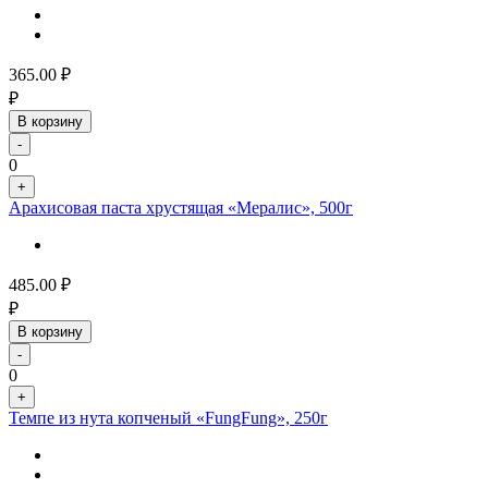
365.00
₽
₽
В корзину
-
0
+
Арахисовая паста хрустящая «Мералис», 500г
485.00
₽
₽
В корзину
-
0
+
Темпе из нута копченый «FungFung», 250г