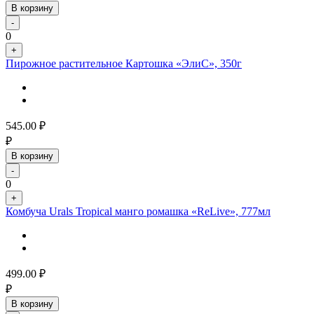
В корзину
-
0
+
Пирожное растительное Картошка «ЭлиС», 350г
545.00
₽
₽
В корзину
-
0
+
Комбуча Urals Tropical манго ромашка «ReLive», 777мл
499.00
₽
₽
В корзину