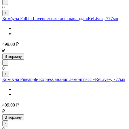
-
0
+
Комбуча Fall in Lavender ежевика лаванда «ReLive», 777мл
499.00
₽
₽
В корзину
-
0
+
Комбуча Pineapple Express ананас лемонграсс «ReLive», 777мл
499.00
₽
₽
В корзину
-
0