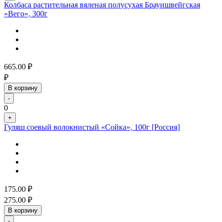
Колбаса растительная вяленая полусухая Брауншвейгская
«Вего», 300г
665.00
₽
₽
В корзину
-
0
+
Гуляш соевый волокнистый «Сойка», 100г [Россия]
175.00
₽
275.00
₽
В корзину
-