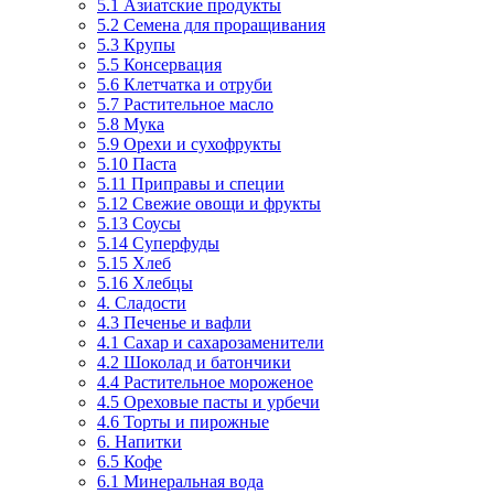
5.1 Азиатские продукты
5.2 Семена для проращивания
5.3 Крупы
5.5 Консервация
5.6 Клетчатка и отруби
5.7 Растительное масло
5.8 Мука
5.9 Орехи и сухофрукты
5.10 Паста
5.11 Приправы и специи
5.12 Свежие овощи и фрукты
5.13 Соусы
5.14 Суперфуды
5.15 Хлеб
5.16 Хлебцы
4. Сладости
4.3 Печенье и вафли
4.1 Сахар и сахарозаменители
4.2 Шоколад и батончики
4.4 Растительное мороженое
4.5 Ореховые пасты и урбечи
4.6 Торты и пирожные
6. Напитки
6.5 Кофе
6.1 Минеральная вода