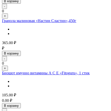
В корзину
-
0
+
Гранола малиновая «Настин Сластин»,450г
365.00
₽
₽
В корзину
-
0
+
Биошот имунно витамины А С Е «Fitoguru», 1 стик
105.00
₽
0.00
₽
В корзину
-