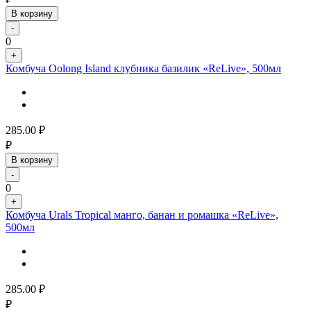
В корзину
-
0
+
Комбуча Oolong Island клубника базилик «ReLive», 500мл
285.00
₽
₽
В корзину
-
0
+
Комбуча Urals Tropical манго, банан и ромашка «ReLive»,
500мл
285.00
₽
₽