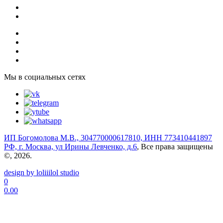
Мы в социальных сетях
ИП Богомолова М.В., 304770000617810, ИНН 773410441897
РФ, г. Москва, ул Ирины Левченко, д.6
, Все права защищены
©, 2026.
design by loliiilol studio
0
0.00