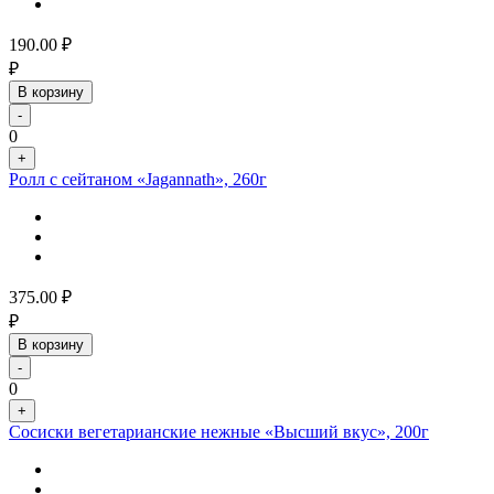
190.00
₽
₽
В корзину
-
0
+
Ролл с сейтаном «Jagannath», 260г
375.00
₽
₽
В корзину
-
0
+
Сосиски вегетарианские нежные «Высший вкус», 200г