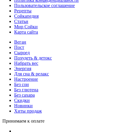
Политика конфиденциальности
Пользовательское соглашение
Рецепты
Сойкапедия
Статьи
Мир Сойки
Карта сайта
Веган
Пост
Сыроед
Похудеть & детокс
Набрать вес
Энергия
Для сна & релакс
Настроение
Без сои
Без глютена
Без сахара
Скидки
Новинки
Хиты продаж
Принимаем к оплате