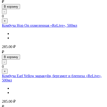
₽
В корзину
-
0
+
Комбуча Hop On охмеленная «ReLive», 500мл
285.00
₽
₽
В корзину
-
0
+
Комбуча Earl Yellow маракуйя, бергамот и блепиха «ReLive»,
500мл
285.00
₽
₽