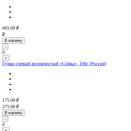
665.00
₽
₽
В корзину
-
0
+
Гуляш соевый волокнистый «Сойка», 100г [Россия]
175.00
₽
275.00
₽
В корзину
-
0
+