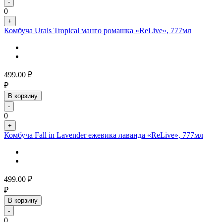
-
0
+
Комбуча Urals Tropical манго ромашка «ReLive», 777мл
499.00
₽
₽
В корзину
-
0
+
Комбуча Fall in Lavender ежевика лаванда «ReLive», 777мл
499.00
₽
₽
В корзину
-
0