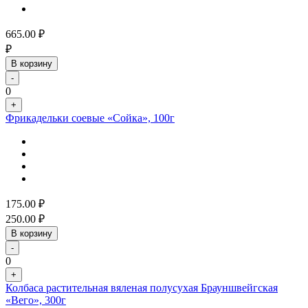
665.00
₽
₽
В корзину
-
0
+
Фрикадельки соевые «Сойка», 100г
175.00
₽
250.00
₽
В корзину
-
0
+
Колбаса растительная вяленая полусухая Брауншвейгская
«Вего», 300г