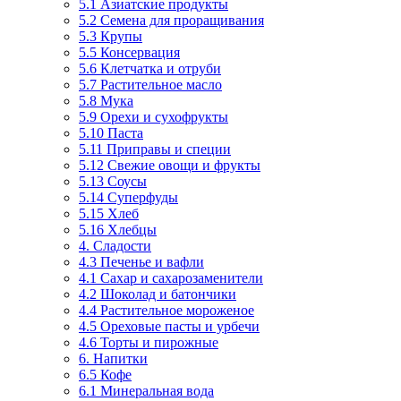
5.1 Азиатские продукты
5.2 Семена для проращивания
5.3 Крупы
5.5 Консервация
5.6 Клетчатка и отруби
5.7 Растительное масло
5.8 Мука
5.9 Орехи и сухофрукты
5.10 Паста
5.11 Приправы и специи
5.12 Свежие овощи и фрукты
5.13 Соусы
5.14 Суперфуды
5.15 Хлеб
5.16 Хлебцы
4. Сладости
4.3 Печенье и вафли
4.1 Сахар и сахарозаменители
4.2 Шоколад и батончики
4.4 Растительное мороженое
4.5 Ореховые пасты и урбечи
4.6 Торты и пирожные
6. Напитки
6.5 Кофе
6.1 Минеральная вода