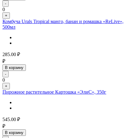
-
0
+
Комбуча Urals Tropical манго, банан и ромашка «ReLive»,
500мл
285.00
₽
₽
В корзину
-
0
+
Пирожное растительное Картошка «ЭлиС», 350г
545.00
₽
₽
В корзину