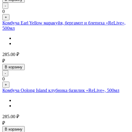
-
0
+
Комбуча Earl Yellow маракуйя, бергамот и блепиха «ReLive»,
500мл
285.00
₽
₽
В корзину
-
0
+
Комбуча Oolong Island клубника базилик «ReLive», 500мл
285.00
₽
₽
В корзину