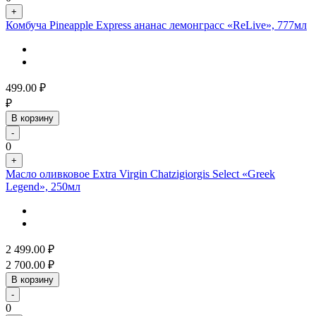
+
Комбуча Pineapple Express ананас лемонграсс «ReLive», 777мл
499.00
₽
₽
В корзину
-
0
+
Масло оливковое Extra Virgin Chatzigiorgis Select «Greek
Legend», 250мл
2 499.00
₽
2 700.00
₽
В корзину
-
0