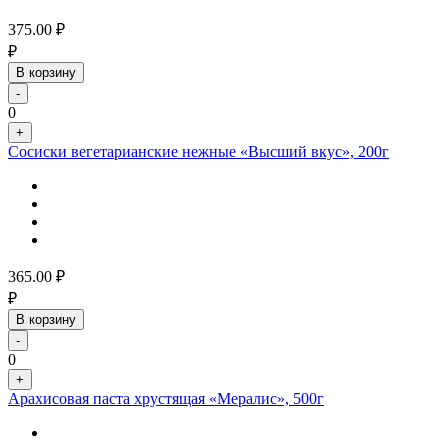
375.00
₽
₽
В корзину
-
0
+
Сосиски вегетарианские нежные «Высший вкус», 200г
365.00
₽
₽
В корзину
-
0
+
Арахисовая паста хрустящая «Мералис», 500г