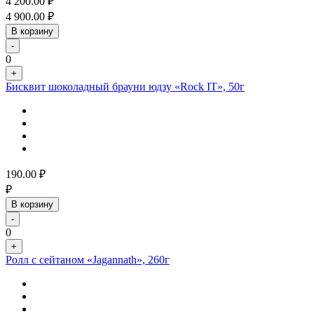
4 200.00
₽
4 900.00
₽
В корзину
-
0
+
Бисквит шоколадный брауни юдзу «Rock IT», 50г
190.00
₽
₽
В корзину
-
0
+
Ролл с сейтаном «Jagannath», 260г