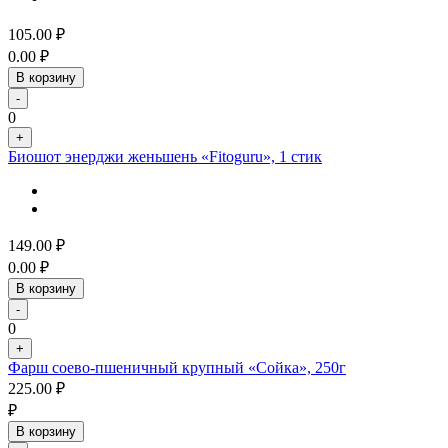
105.00
₽
0.00
₽
В корзину
-
0
+
Биошот энерджи женьшень «Fitoguru», 1 стик
149.00
₽
0.00
₽
В корзину
-
0
+
Фарш соево-пшеничный крупный «Сойка», 250г
225.00
₽
₽
В корзину