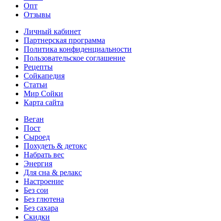
Опт
Отзывы
Личный кабинет
Партнерская программа
Политика конфиденциальности
Пользовательское соглашение
Рецепты
Сойкапедия
Статьи
Мир Сойки
Карта сайта
Веган
Пост
Сыроед
Похудеть & детокс
Набрать вес
Энергия
Для сна & релакс
Настроение
Без сои
Без глютена
Без сахара
Скидки