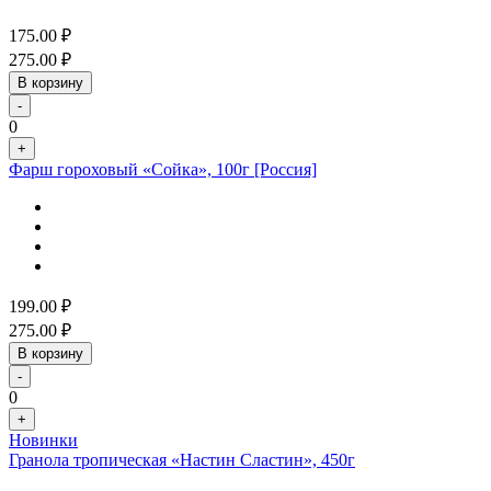
175.00
₽
275.00
₽
В корзину
-
0
+
Фарш гороховый «Сойка», 100г [Россия]
199.00
₽
275.00
₽
В корзину
-
0
+
Новинки
Гранола тропическая «Настин Сластин», 450г