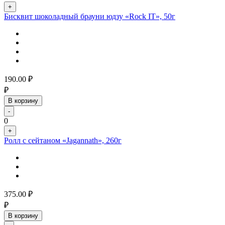
+
Бисквит шоколадный брауни юдзу «Rock IT», 50г
190.00
₽
₽
В корзину
-
0
+
Ролл с сейтаном «Jagannath», 260г
375.00
₽
₽
В корзину