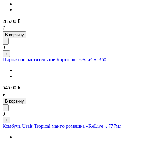
285.00
₽
₽
В корзину
-
0
+
Пирожное растительное Картошка «ЭлиС», 350г
545.00
₽
₽
В корзину
-
0
+
Комбуча Urals Tropical манго ромашка «ReLive», 777мл