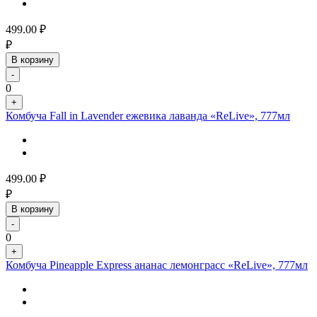
499.00
₽
₽
В корзину
-
0
+
Комбуча Fall in Lavender ежевика лаванда «ReLive», 777мл
499.00
₽
₽
В корзину
-
0
+
Комбуча Pineapple Express ананас лемонграсс «ReLive», 777мл