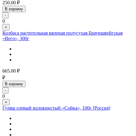
250.00
₽
В корзину
-
0
+
Колбаса растительная вяленая полусухая Брауншвейгская
«Вего», 300г
665.00
₽
₽
В корзину
-
0
+
Гуляш соевый волокнистый «Сойка», 100г [Россия]