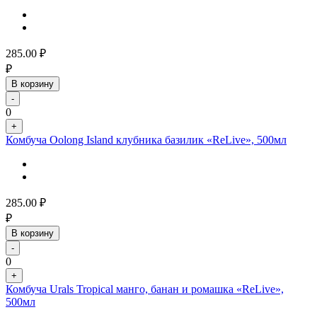
285.00
₽
₽
В корзину
-
0
+
Комбуча Oolong Island клубника базилик «ReLive», 500мл
285.00
₽
₽
В корзину
-
0
+
Комбуча Urals Tropical манго, банан и ромашка «ReLive»,
500мл