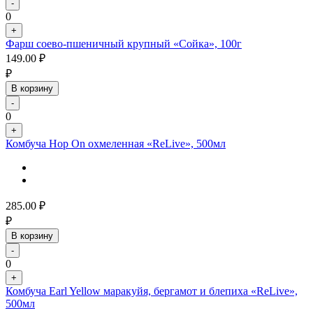
-
0
+
Фарш соево-пшеничный крупный «Сойка», 100г
149.00
₽
₽
В корзину
-
0
+
Комбуча Hop On охмеленная «ReLive», 500мл
285.00
₽
₽
В корзину
-
0
+
Комбуча Earl Yellow маракуйя, бергамот и блепиха «ReLive»,
500мл