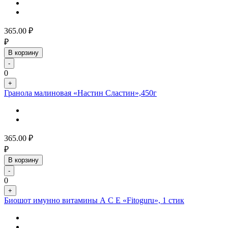
365.00
₽
₽
В корзину
-
0
+
Гранола малиновая «Настин Сластин»,450г
365.00
₽
₽
В корзину
-
0
+
Биошот имунно витамины А С Е «Fitoguru», 1 стик