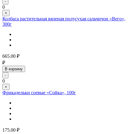
-
0
+
Колбаса растительная вяленая полусухая сальчичон «Вего»,
300г
665.00
₽
₽
В корзину
-
0
+
Фрикадельки соевые «Сойка», 100г
175.00
₽