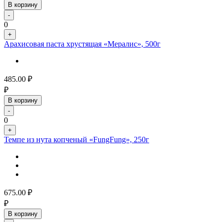
В корзину
-
0
+
Арахисовая паста хрустящая «Мералис», 500г
485.00
₽
₽
В корзину
-
0
+
Темпе из нута копченый «FungFung», 250г
675.00
₽
₽
В корзину