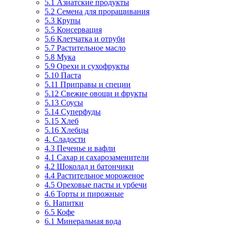
5.1 Азиатские продукты
5.2 Семена для проращивания
5.3 Крупы
5.5 Консервация
5.6 Клетчатка и отруби
5.7 Растительное масло
5.8 Мука
5.9 Орехи и сухофрукты
5.10 Паста
5.11 Приправы и специи
5.12 Свежие овощи и фрукты
5.13 Соусы
5.14 Суперфуды
5.15 Хлеб
5.16 Хлебцы
4. Сладости
4.3 Печенье и вафли
4.1 Сахар и сахарозаменители
4.2 Шоколад и батончики
4.4 Растительное мороженое
4.5 Ореховые пасты и урбечи
4.6 Торты и пирожные
6. Напитки
6.5 Кофе
6.1 Минеральная вода