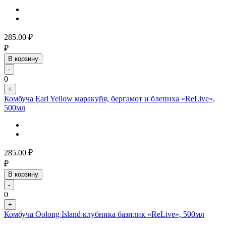
285.00
₽
₽
В корзину
-
0
+
Комбуча Earl Yellow маракуйя, бергамот и блепиха «ReLive»,
500мл
285.00
₽
₽
В корзину
-
0
+
Комбуча Oolong Island клубника базилик «ReLive», 500мл