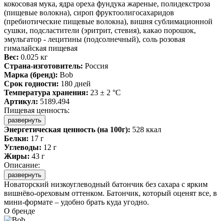
кокосовая мука, ядра ореха фундука жареные, полидекстроза
(пищевые волокна), сироп фруктоолигосахаридов
(пребиотические пищевые волокна), вишня сублимационной
сушки, подсластители (эритрит, стевия), какао порошок,
эмульгатор - лецитины (подсолнечный), соль розовая
гималайская пищевая
Вес:
0.025 кг
Страна-изготовитель:
Россия
Марка (бренд):
Bob
Срок годности:
180 дней
Температура хранения:
23 ± 2 °C
Артикул:
5189.494
Пищевая ценность:
развернуть
Энергетическая ценность (на 100г):
528 ккал
Белки:
17 г
Углеводы:
12 г
Жиры:
43 г
Описание:
развернуть
Новаторский низкоуглеводный батончик без сахара с ярким
вишнёво-ореховым оттенком. Батончик, который оценят все, в
мини-формате – удобно брать куда угодно.
О бренде