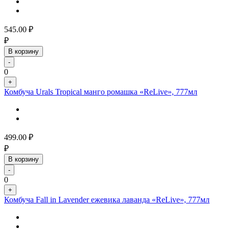
545.00
₽
₽
В корзину
-
0
+
Комбуча Urals Tropical манго ромашка «ReLive», 777мл
499.00
₽
₽
В корзину
-
0
+
Комбуча Fall in Lavender ежевика лаванда «ReLive», 777мл