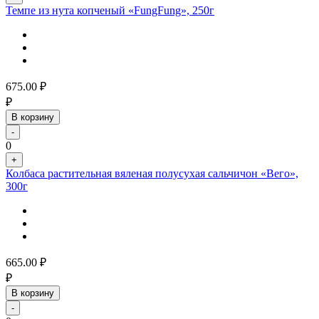
Темпе из нута копченый «FungFung», 250г
675.00
₽
₽
В корзину
-
0
+
Колбаса растительная вяленая полусухая сальчичон «Вего»,
300г
665.00
₽
₽
В корзину
-