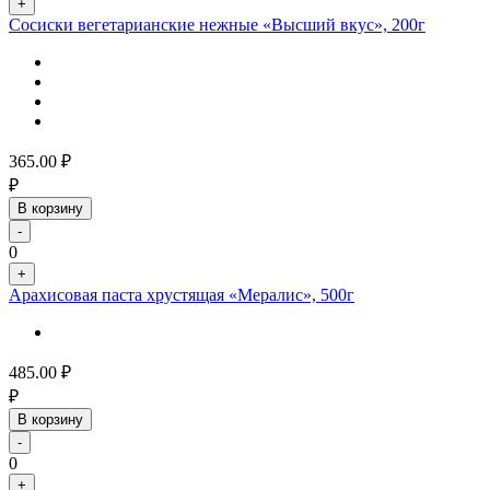
+
Сосиски вегетарианские нежные «Высший вкус», 200г
365.00
₽
₽
В корзину
-
0
+
Арахисовая паста хрустящая «Мералис», 500г
485.00
₽
₽
В корзину
-
0
+