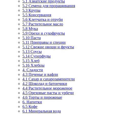
5.1 Азиатские продукты
5.2 Семена для проращивания
5.3 Крупы
5.5 Консервация
5.6 Клетчатка и отруби
5.7 Растительное масло
5.8 Мука
5.9 Орехи и сухофрукты
5.10 Паста
5.11 Приправы и специи
5.12 Свежие овощи и фрукты
5.13 Соусы
5.14 Суперфуды
5.15 Хлеб
5.16 Хлебцы
4. Сладости
4.3 Печенье и вафли
4.1 Сахар и сахарозаменители
4.2 Шоколад и батончики
4.4 Растительное мороженое
4.5 Ореховые пасты и урбечи
4.6 Торты и пирожные
6. Напитки
6.5 Кофе
6.1 Минеральная вода