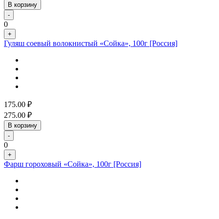
В корзину
-
0
+
Гуляш соевый волокнистый «Сойка», 100г [Россия]
175.00
₽
275.00
₽
В корзину
-
0
+
Фарш гороховый «Сойка», 100г [Россия]