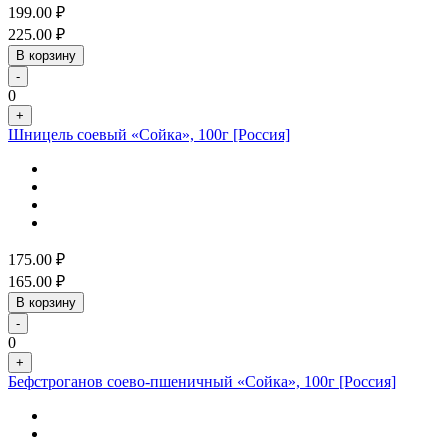
199.00
₽
225.00
₽
В корзину
-
0
+
Шницель соевый «Сойка», 100г [Россия]
175.00
₽
165.00
₽
В корзину
-
0
+
Бефстроганов соево-пшеничный «Сойка», 100г [Россия]