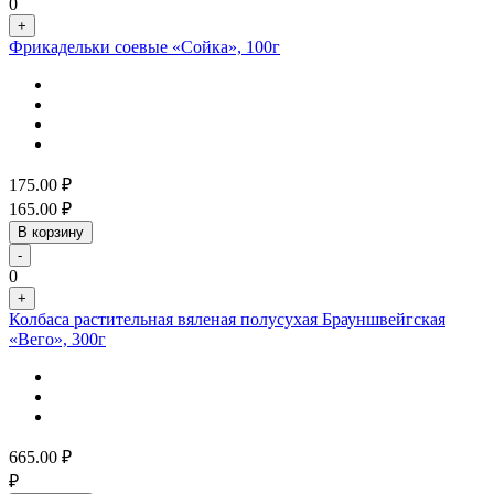
0
+
Фрикадельки соевые «Сойка», 100г
175.00
₽
165.00
₽
В корзину
-
0
+
Колбаса растительная вяленая полусухая Брауншвейгская
«Вего», 300г
665.00
₽
₽