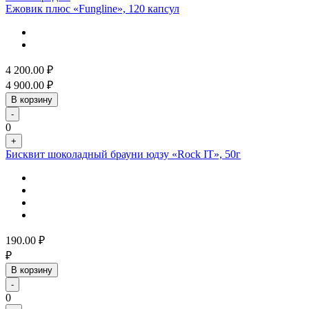
Ежовик плюс «Fungline», 120 капсул
4 200.00
₽
4 900.00
₽
В корзину
-
0
+
Бисквит шоколадный брауни юдзу «Rock IT», 50г
190.00
₽
₽
В корзину
-
0