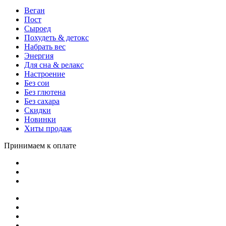
Веган
Пост
Сыроед
Похудеть & детокс
Набрать вес
Энергия
Для сна & релакс
Настроение
Без сои
Без глютена
Без сахара
Скидки
Новинки
Хиты продаж
Принимаем к оплате