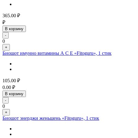
365.00
₽
₽
В корзину
-
0
+
Биошот имунно витамины А С Е «Fitoguru», 1 стик
105.00
₽
0.00
₽
В корзину
-
0
+
Биошот энерджи женьшень «Fitoguru», 1 стик