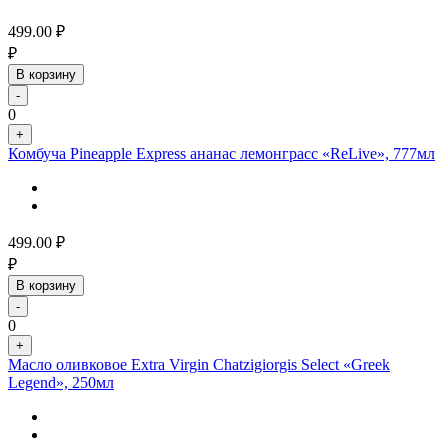
499.00
₽
₽
В корзину
-
0
+
Комбуча Pineapple Express ананас лемонграсс «ReLive», 777мл
499.00
₽
₽
В корзину
-
0
+
Масло оливковое Extra Virgin Chatzigiorgis Select «Greek
Legend», 250мл