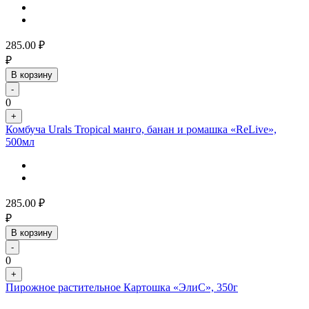
285.00
₽
₽
В корзину
-
0
+
Комбуча Urals Tropical манго, банан и ромашка «ReLive»,
500мл
285.00
₽
₽
В корзину
-
0
+
Пирожное растительное Картошка «ЭлиС», 350г