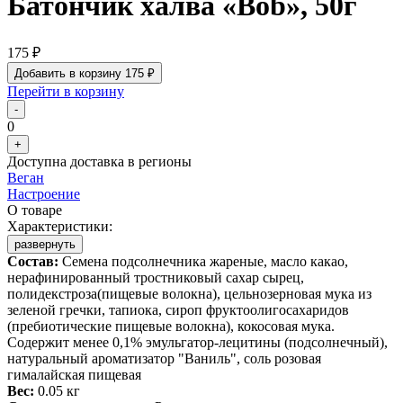
Батончик халва «Bob», 50г
175 ₽
Добавить в корзину
175 ₽
Перейти в корзину
-
0
+
Доступна доставка в регионы
Веган
Настроение
О товаре
Характеристики:
развернуть
Состав:
Семена подсолнечника жареные, масло какао,
нерафинированный тростниковый сахар сырец,
полидекстроза(пищевые волокна), цельнозерновая мука из
зеленой гречки, тапиока, сироп фруктоолигосахаридов
(пребиотические пищевые волокна), кокосовая мука.
Содержит менее 0,1% эмульгатор-лецитины (подсолнечный),
натуральный ароматизатор "Ваниль", соль розовая
гималайская пищевая
Вес:
0.05 кг