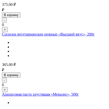
375.00
₽
₽
В корзину
-
0
+
Сосиски вегетарианские нежные «Высший вкус», 200г
365.00
₽
₽
В корзину
-
0
+
Арахисовая паста хрустящая «Мералис», 500г