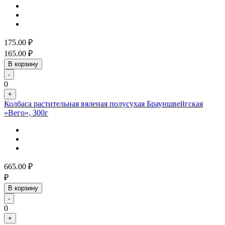
175.00
₽
165.00
₽
В корзину
-
0
+
Колбаса растительная вяленая полусухая Брауншвейгская
«Вего», 300г
665.00
₽
₽
В корзину
-
0
+