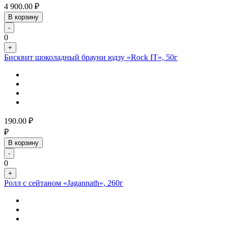
4 900.00
₽
В корзину
-
0
+
Бисквит шоколадный брауни юдзу «Rock IT», 50г
190.00
₽
₽
В корзину
-
0
+
Ролл с сейтаном «Jagannath», 260г