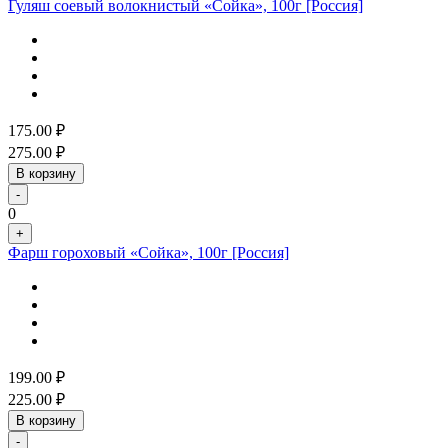
Гуляш соевый волокнистый «Сойка», 100г [Россия]
175.00
₽
275.00
₽
В корзину
-
0
+
Фарш гороховый «Сойка», 100г [Россия]
199.00
₽
225.00
₽
В корзину
-