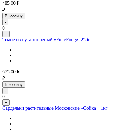
485.00
₽
₽
В корзину
-
0
+
Темпе из нута копченый «FungFung», 250г
675.00
₽
₽
В корзину
-
0
+
Сардельки растительные Московские «Сойка», 1кг