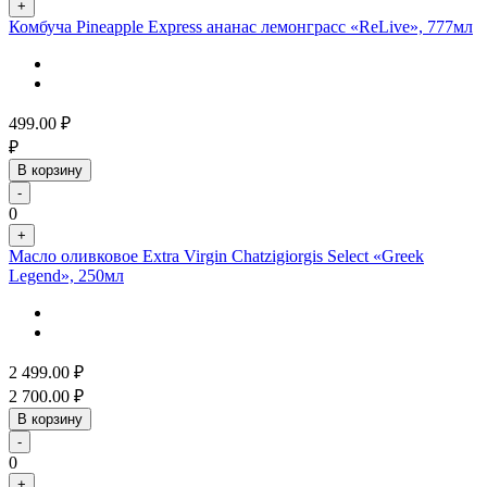
+
Комбуча Pineapple Express ананас лемонграсс «ReLive», 777мл
499.00
₽
₽
В корзину
-
0
+
Масло оливковое Extra Virgin Chatzigiorgis Select «Greek
Legend», 250мл
2 499.00
₽
2 700.00
₽
В корзину
-
0
+