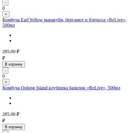
-
0
+
Комбуча Earl Yellow маракуйя, бергамот и блепиха «ReLive»,
500мл
285.00
₽
₽
В корзину
-
0
+
Комбуча Oolong Island клубника базилик «ReLive», 500мл
285.00
₽
₽
В корзину