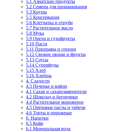
5.1 Азиатские продукты
5.2 Семена для проращивания
5.3 Крупы
5.5 Консервация
5.6 Клетчатка и отруби
5.7 Растительное масло
5.8 Мука
5.9 Орехи и сухофрукты
5.10 Паста
5.11 Приправы и специи
5.12 Свежие овощи и фрукты
5.13 Соусы
5.14 Суперфуды
5.15 Хлеб
5.16 Хлебцы
4. Сладости
4.3 Печенье и вафли
4.1 Сахар и сахарозаменители
4.2 Шоколад и батончики
4.4 Растительное мороженое
4.5 Ореховые пасты и урбечи
4.6 Торты и пирожные
6. Напитки
6.5 Кофе
6.1 Минеральная вода