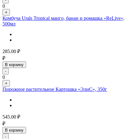
-
0
+
Комбуча Urals Tropical манго, банан и ромашка «ReLive»,
500мл
285.00
₽
₽
В корзину
-
0
+
Пирожное растительное Картошка «ЭлиС», 350г
545.00
₽
₽
В корзину
-