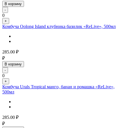
В корзину
-
0
+
Комбуча Oolong Island клубника базилик «ReLive», 500мл
285.00
₽
₽
В корзину
-
0
+
Комбуча Urals Tropical манго, банан и ромашка «ReLive»,
500мл
285.00
₽
₽