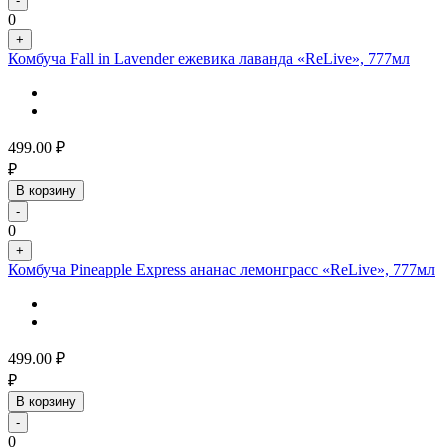
-
0
+
Комбуча Fall in Lavender ежевика лаванда «ReLive», 777мл
499.00
₽
₽
В корзину
-
0
+
Комбуча Pineapple Express ананас лемонграсс «ReLive», 777мл
499.00
₽
₽
В корзину
-
0