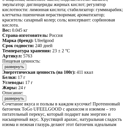
эмульгатор: диглицериды жирных кислот; регулятор
кислотности: лимонная кислота; стабилизатор: гуммиарабик;
клетчатка пшеничная нерастворимая; ароматизатор;
краситель: сахарный колер; соль; консервант: сорбиновая
кислота.
Вес:
0.045 кг
Страна-изготовитель:
Россия
Марка (бренд):
Ufeelgood
Срок годности:
240 дней
Температура хранения:
23 ± 2 °C
Артикул:
5763
Пищевая ценность:
развернуть
Энергетическая ценность (на 100г):
411 ккал
Белки:
17 г
Углеводы:
17 г
Жиры:
24 г
Описание:
развернуть
Сочетание вкуса и пользы в каждом кусочке! Протеиновый
батончик ToGo UFEELGOOD с арахисом и изюмом – это
питательный перекус, который подарит вам энергию и
насыщенный вкус. Хрустящий арахис, натуральная сладость
изюма и нежная глазурь делают этот батончик идеальным