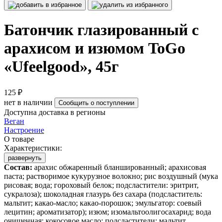
Батончик глазированный с
арахисом и изюмом ToGo
«Ufeelgood», 45г
125 ₽
нет в наличии
Сообщить о поступлении
Доступна доставка в регионы
Веган
Настроение
О товаре
Характеристики:
развернуть
Состав:
арахис обжаренный бланшированный; арахисовая
паста; растворимое кукурузное волокно; рис воздушный (мука
рисовая; вода; гороховый белок; подсластители: эритрит,
сукралоза); шоколадная глазурь без сахара (подсластитель:
мальтит; какао-масло; какао-порошок; эмульгатор: соевый
лецитин; ароматизатор); изюм; изомальтоолигосахарид; вода
очищенная; кокосовое масло; подсластители: мальтит,