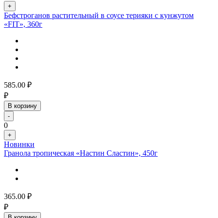
+
Бефстроганов растительный в соусе терияки с кунжутом
«FIT», 360г
585.00
₽
₽
В корзину
-
0
+
Новинки
Гранола тропическая «Настин Сластин», 450г
365.00
₽
₽
В корзину