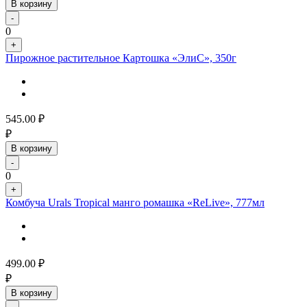
В корзину
-
0
+
Пирожное растительное Картошка «ЭлиС», 350г
545.00
₽
₽
В корзину
-
0
+
Комбуча Urals Tropical манго ромашка «ReLive», 777мл
499.00
₽
₽
В корзину