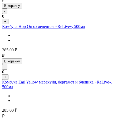
₽
В корзину
-
0
+
Комбуча Hop On охмеленная «ReLive», 500мл
285.00
₽
₽
В корзину
-
0
+
Комбуча Earl Yellow маракуйя, бергамот и блепиха «ReLive»,
500мл
285.00
₽
₽