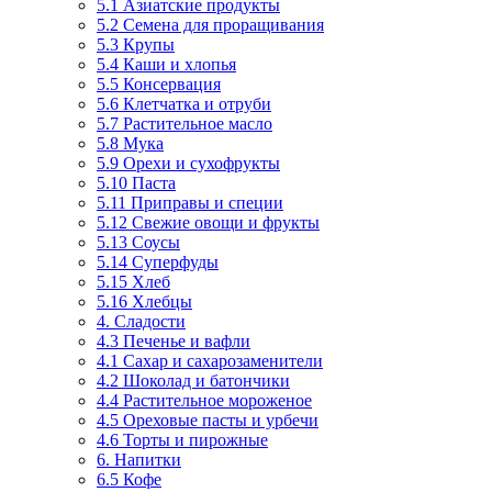
5.1 Азиатские продукты
5.2 Семена для проращивания
5.3 Крупы
5.4 Каши и хлопья
5.5 Консервация
5.6 Клетчатка и отруби
5.7 Растительное масло
5.8 Мука
5.9 Орехи и сухофрукты
5.10 Паста
5.11 Приправы и специи
5.12 Свежие овощи и фрукты
5.13 Соусы
5.14 Суперфуды
5.15 Хлеб
5.16 Хлебцы
4. Сладости
4.3 Печенье и вафли
4.1 Сахар и сахарозаменители
4.2 Шоколад и батончики
4.4 Растительное мороженое
4.5 Ореховые пасты и урбечи
4.6 Торты и пирожные
6. Напитки
6.5 Кофе