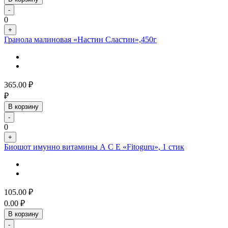
-
0
+
Гранола малиновая «Настин Сластин»,450г
365.00
₽
₽
В корзину
-
0
+
Биошот имунно витамины А С Е «Fitoguru», 1 стик
105.00
₽
0.00
₽
В корзину
-