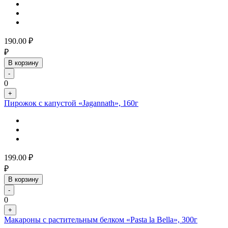
190.00
₽
₽
В корзину
-
0
+
Пирожок с капустой «Jagannath», 160г
199.00
₽
₽
В корзину
-
0
+
Макароны с растительным белком «Pasta la Bella», 300г