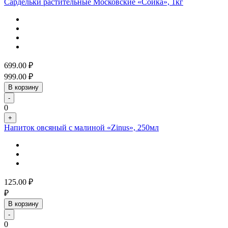
Сардельки растительные Московские «Сойка», 1кг
699.00
₽
999.00
₽
В корзину
-
0
+
Напиток овсяный с малиной «Zinus», 250мл
125.00
₽
₽
В корзину
-
0