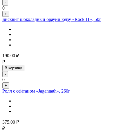
-
0
+
Бисквит шоколадный брауни юдзу «Rock IT», 50г
190.00
₽
₽
В корзину
-
0
+
Ролл с сейтаном «Jagannath», 260г
375.00
₽
₽