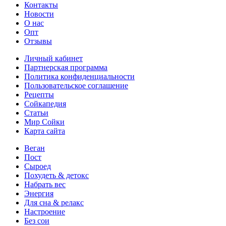
Контакты
Новости
О нас
Опт
Отзывы
Личный кабинет
Партнерская программа
Политика конфиденциальности
Пользовательское соглашение
Рецепты
Сойкапедия
Статьи
Мир Сойки
Карта сайта
Веган
Пост
Сыроед
Похудеть & детокс
Набрать вес
Энергия
Для сна & релакс
Настроение
Без сои