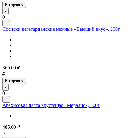
В корзину
-
0
+
Сосиски вегетарианские нежные «Высший вкус», 200г
365.00
₽
₽
В корзину
-
0
+
Арахисовая паста хрустящая «Мералис», 500г
485.00
₽
₽