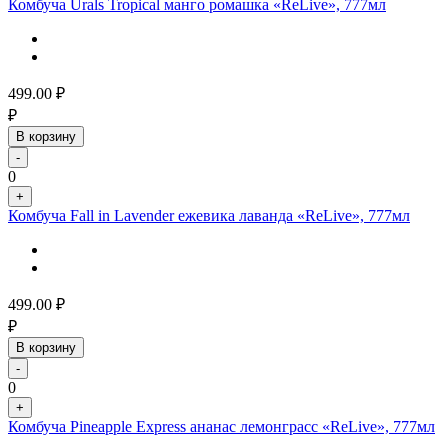
Комбуча Urals Tropical манго ромашка «ReLive», 777мл
499.00
₽
₽
В корзину
-
0
+
Комбуча Fall in Lavender ежевика лаванда «ReLive», 777мл
499.00
₽
₽
В корзину
-
0
+
Комбуча Pineapple Express ананас лемонграсс «ReLive», 777мл