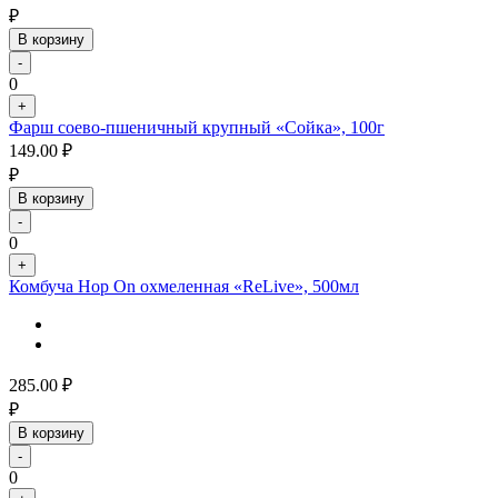
₽
В корзину
-
0
+
Фарш соево-пшеничный крупный «Сойка», 100г
149.00
₽
₽
В корзину
-
0
+
Комбуча Hop On охмеленная «ReLive», 500мл
285.00
₽
₽
В корзину
-
0