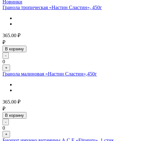
Новинки
Гранола тропическая «Настин Сластин», 450г
365.00
₽
₽
В корзину
-
0
+
Гранола малиновая «Настин Сластин»,450г
365.00
₽
₽
В корзину
-
0
+
Биошот имунно витамины А С Е «Fitoguru», 1 стик