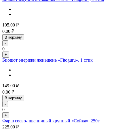
105.00
₽
0.00
₽
В корзину
-
0
+
Биошот энерджи женьшень «Fitoguru», 1 стик
149.00
₽
0.00
₽
В корзину
-
0
+
Фарш соево-пшеничный крупный «Сойка», 250г
225.00
₽