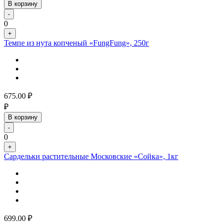
В корзину
-
0
+
Темпе из нута копченый «FungFung», 250г
675.00
₽
₽
В корзину
-
0
+
Сардельки растительные Московские «Сойка», 1кг
699.00
₽