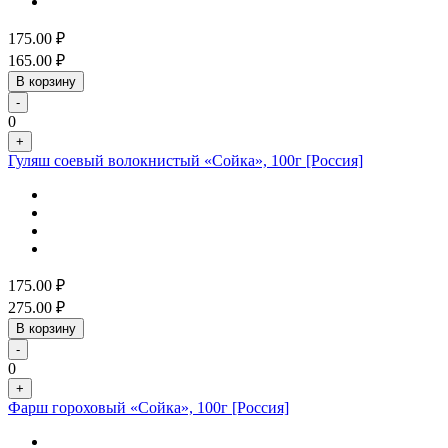
175.00
₽
165.00
₽
В корзину
-
0
+
Гуляш соевый волокнистый «Сойка», 100г [Россия]
175.00
₽
275.00
₽
В корзину
-
0
+
Фарш гороховый «Сойка», 100г [Россия]