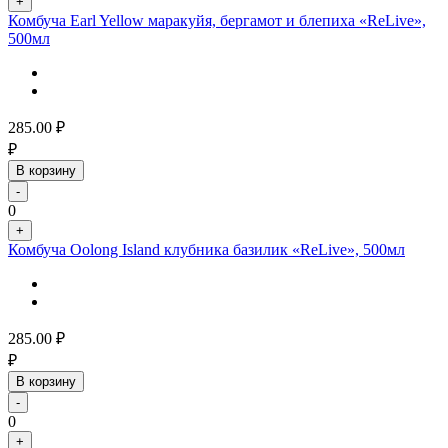
+
Комбуча Earl Yellow маракуйя, бергамот и блепиха «ReLive»,
500мл
285.00
₽
₽
В корзину
-
0
+
Комбуча Oolong Island клубника базилик «ReLive», 500мл
285.00
₽
₽
В корзину
-
0
+