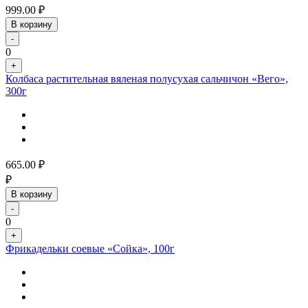
999.00
₽
В корзину
-
0
+
Колбаса растительная вяленая полусухая сальчичон «Вего»,
300г
665.00
₽
₽
В корзину
-
0
+
Фрикадельки соевые «Сойка», 100г