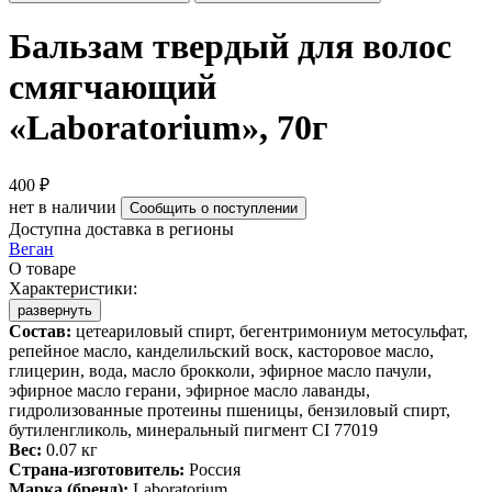
Бальзам твердый для волос
смягчающий
«Laboratorium», 70г
400 ₽
нет в наличии
Сообщить о поступлении
Доступна доставка в регионы
Веган
О товаре
Характеристики:
развернуть
Состав:
цетеариловый спирт, бегентримониум метосульфат,
репейное масло, канделильский воск, касторовое масло,
глицерин, вода, масло брокколи, эфирное масло пачули,
эфирное масло герани, эфирное масло лаванды,
гидролизованные протеины пшеницы, бензиловый спирт,
бутиленгликоль, минеральный пигмент CI 77019
Вес:
0.07 кг
Страна-изготовитель:
Россия
Марка (бренд):
Laboratorium