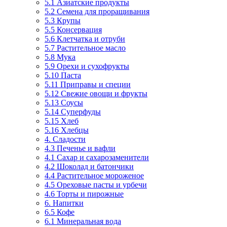
5.1 Азиатские продукты
5.2 Семена для проращивания
5.3 Крупы
5.5 Консервация
5.6 Клетчатка и отруби
5.7 Растительное масло
5.8 Мука
5.9 Орехи и сухофрукты
5.10 Паста
5.11 Приправы и специи
5.12 Свежие овощи и фрукты
5.13 Соусы
5.14 Суперфуды
5.15 Хлеб
5.16 Хлебцы
4. Сладости
4.3 Печенье и вафли
4.1 Сахар и сахарозаменители
4.2 Шоколад и батончики
4.4 Растительное мороженое
4.5 Ореховые пасты и урбечи
4.6 Торты и пирожные
6. Напитки
6.5 Кофе
6.1 Минеральная вода