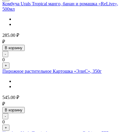
Комбуча Urals Tropical манго, банан и ромашка «ReLive»,
500мл
285.00
₽
₽
В корзину
-
0
+
Пирожное растительное Картошка «ЭлиС», 350г
545.00
₽
₽
В корзину
-
0
+