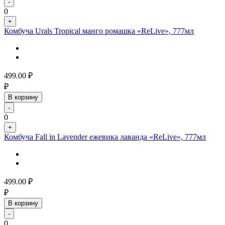
-
0
+
Комбуча Urals Tropical манго ромашка «ReLive», 777мл
499.00
₽
₽
В корзину
-
0
+
Комбуча Fall in Lavender ежевика лаванда «ReLive», 777мл
499.00
₽
₽
В корзину
-
0