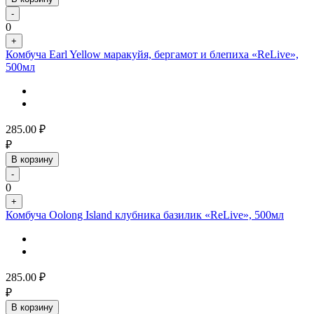
-
0
+
Комбуча Earl Yellow маракуйя, бергамот и блепиха «ReLive»,
500мл
285.00
₽
₽
В корзину
-
0
+
Комбуча Oolong Island клубника базилик «ReLive», 500мл
285.00
₽
₽
В корзину