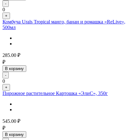
-
0
+
Комбуча Urals Tropical манго, банан и ромашка «ReLive»,
500мл
285.00
₽
₽
В корзину
-
0
+
Пирожное растительное Картошка «ЭлиС», 350г
545.00
₽
₽
В корзину