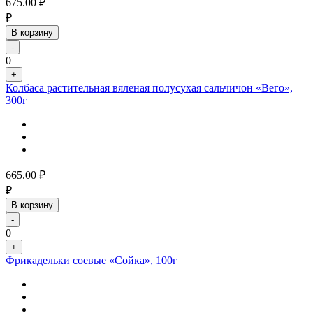
675.00
₽
₽
В корзину
-
0
+
Колбаса растительная вяленая полусухая сальчичон «Вего»,
300г
665.00
₽
₽
В корзину
-
0
+
Фрикадельки соевые «Сойка», 100г