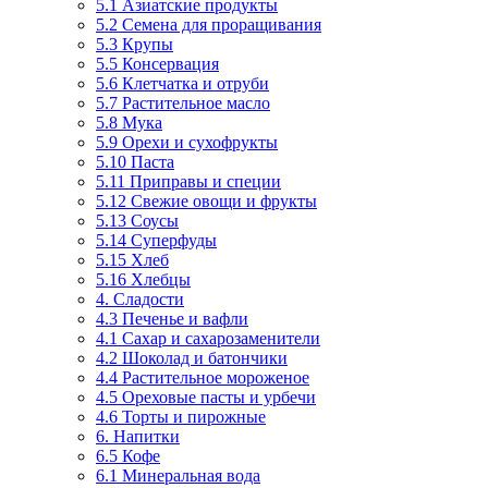
5.1 Азиатские продукты
5.2 Семена для проращивания
5.3 Крупы
5.5 Консервация
5.6 Клетчатка и отруби
5.7 Растительное масло
5.8 Мука
5.9 Орехи и сухофрукты
5.10 Паста
5.11 Приправы и специи
5.12 Свежие овощи и фрукты
5.13 Соусы
5.14 Суперфуды
5.15 Хлеб
5.16 Хлебцы
4. Сладости
4.3 Печенье и вафли
4.1 Сахар и сахарозаменители
4.2 Шоколад и батончики
4.4 Растительное мороженое
4.5 Ореховые пасты и урбечи
4.6 Торты и пирожные
6. Напитки
6.5 Кофе
6.1 Минеральная вода