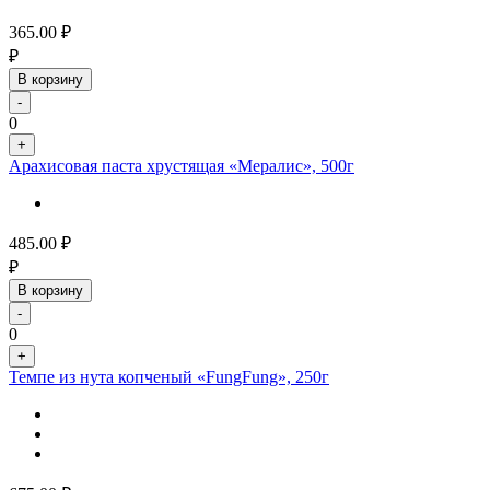
365.00
₽
₽
В корзину
-
0
+
Арахисовая паста хрустящая «Мералис», 500г
485.00
₽
₽
В корзину
-
0
+
Темпе из нута копченый «FungFung», 250г