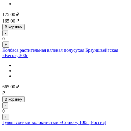
175.00
₽
165.00
₽
В корзину
-
0
+
Колбаса растительная вяленая полусухая Брауншвейгская
«Вего», 300г
665.00
₽
₽
В корзину
-
0
+
Гуляш соевый волокнистый «Сойка», 100г [Россия]