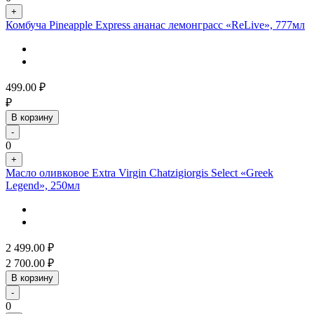
+
Комбуча Pineapple Express ананас лемонграсс «ReLive», 777мл
499.00
₽
₽
В корзину
-
0
+
Масло оливковое Extra Virgin Chatzigiorgis Select «Greek
Legend», 250мл
2 499.00
₽
2 700.00
₽
В корзину
-
0