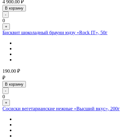
4 900.00
₽
В корзину
-
0
+
Бисквит шоколадный брауни юдзу «Rock IT», 50г
190.00
₽
₽
В корзину
-
0
+
Сосиски вегетарианские нежные «Высший вкус», 200г