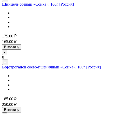
Шницель соевый «Сойка», 100г [Россия]
175.00
₽
165.00
₽
В корзину
-
0
+
Бефстроганов соево-пшеничный «Сойка», 100г [Россия]
185.00
₽
250.00
₽
В корзину