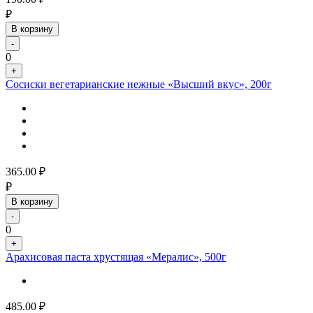
₽
В корзину
-
0
+
Сосиски вегетарианские нежные «Высший вкус», 200г
365.00
₽
₽
В корзину
-
0
+
Арахисовая паста хрустящая «Мералис», 500г
485.00
₽