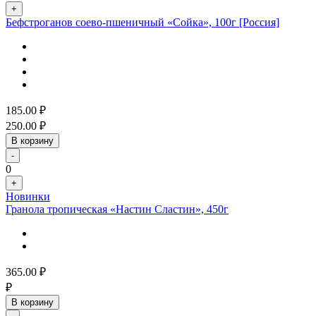
+
Бефстроганов соево-пшеничный «Сойка», 100г [Россия]
185.00
₽
250.00
₽
В корзину
-
0
+
Новинки
Гранола тропическая «Настин Сластин», 450г
365.00
₽
₽
В корзину