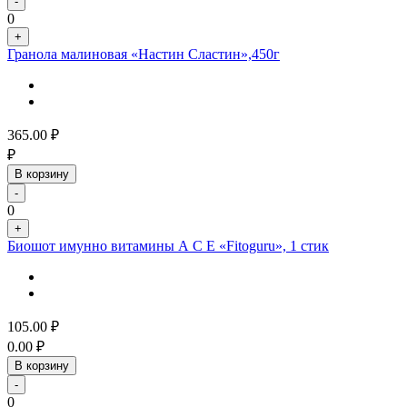
-
0
+
Гранола малиновая «Настин Сластин»,450г
365.00
₽
₽
В корзину
-
0
+
Биошот имунно витамины А С Е «Fitoguru», 1 стик
105.00
₽
0.00
₽
В корзину
-
0