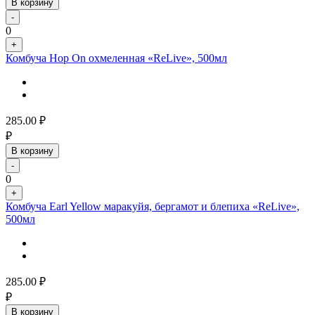
В корзину
-
0
+
Комбуча Hop On охмеленная «ReLive», 500мл
285.00
₽
₽
В корзину
-
0
+
Комбуча Earl Yellow маракуйя, бергамот и блепиха «ReLive»,
500мл
285.00
₽
₽
В корзину