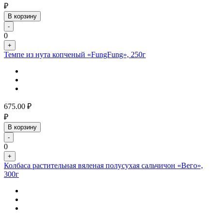
₽
В корзину
-
0
+
Темпе из нута копченый «FungFung», 250г
675.00
₽
₽
В корзину
-
0
+
Колбаса растительная вяленая полусухая сальчичон «Вего»,
300г