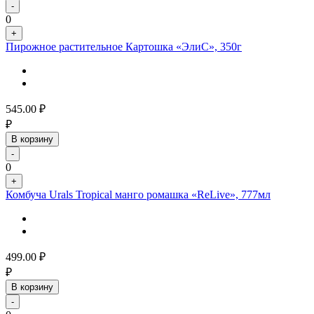
-
0
+
Пирожное растительное Картошка «ЭлиС», 350г
545.00
₽
₽
В корзину
-
0
+
Комбуча Urals Tropical манго ромашка «ReLive», 777мл
499.00
₽
₽
В корзину
-