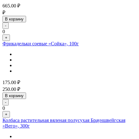
665.00
₽
₽
В корзину
-
0
+
Фрикадельки соевые «Сойка», 100г
175.00
₽
250.00
₽
В корзину
-
0
+
Колбаса растительная вяленая полусухая Брауншвейгская
«Вего», 300г