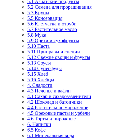
5.1 Азиатские продукты
5.2 Семена для проращивания
5.3 Крупы
5.5 Консервация
5.6 Клетчатка и отруби
5.7 Растительное масло
5.8 Мука
5.9 Орехи и сухофрукты
5.10 Паста
5.11 Приправы и специи
5.12 Свежие овощи и фрукты
5.13 Соусы
5.14 Суперфуды
5.15 Хлеб
5.16 Хлебцы
4. Сладости
4.3 Печенье и вафли
4.1 Сахар и сахарозаменители
4.2 Шоколад и батончики
4.4 Растительное мороженое
4.5 Ореховые пасты и урбечи
4.6 Торты и пирожные
6. Напитки
6.5 Кофе
6.1 Минеральная вода