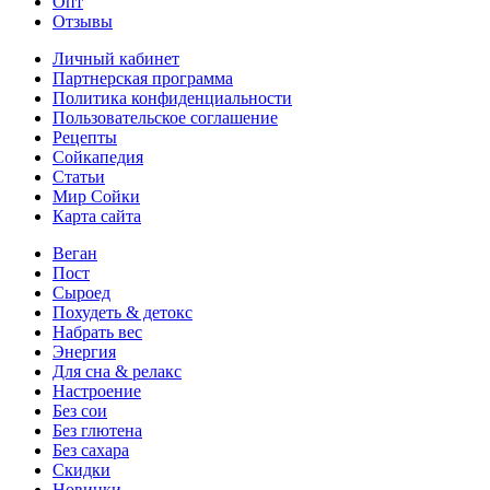
Опт
Отзывы
Личный кабинет
Партнерская программа
Политика конфиденциальности
Пользовательское соглашение
Рецепты
Сойкапедия
Статьи
Мир Сойки
Карта сайта
Веган
Пост
Сыроед
Похудеть & детокс
Набрать вес
Энергия
Для сна & релакс
Настроение
Без сои
Без глютена
Без сахара
Скидки
Новинки