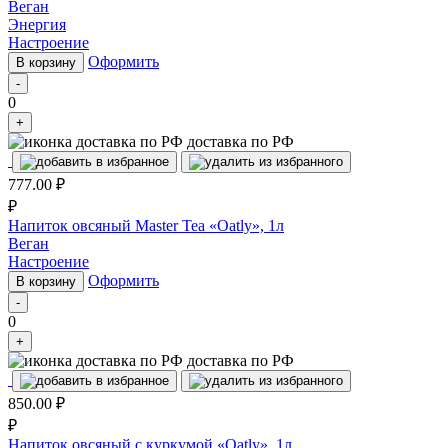
Веган
Энергия
Настроение
Оформить
В корзину
-
0
+
доставка по РФ
777.00
₽
₽
Напиток овсяный Master Tea «Oatly», 1л
Веган
Настроение
Оформить
В корзину
-
0
+
доставка по РФ
850.00
₽
₽
Напиток овсяный с куркумой «Oatly», 1л