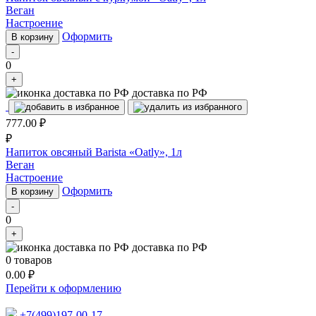
Веган
Настроение
Оформить
В корзину
-
0
+
доставка по РФ
777.00
₽
₽
Напиток овсяный Barista «Oatly», 1л
Веган
Настроение
Оформить
В корзину
-
0
+
доставка по РФ
0
товаров
0.00
₽
Перейти к оформлению
+7(499)197-00-17