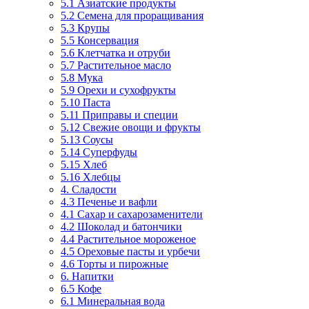
5.1 Азиатские продукты
5.2 Семена для проращивания
5.3 Крупы
5.5 Консервация
5.6 Клетчатка и отруби
5.7 Растительное масло
5.8 Мука
5.9 Орехи и сухофрукты
5.10 Паста
5.11 Приправы и специи
5.12 Свежие овощи и фрукты
5.13 Соусы
5.14 Суперфуды
5.15 Хлеб
5.16 Хлебцы
4. Сладости
4.3 Печенье и вафли
4.1 Сахар и сахарозаменители
4.2 Шоколад и батончики
4.4 Растительное мороженое
4.5 Ореховые пасты и урбечи
4.6 Торты и пирожные
6. Напитки
6.5 Кофе
6.1 Минеральная вода