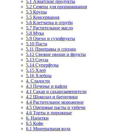
5.1 Азиатские продукты
5.2 Семена для проращивания
5.3 Крупы
5.5 Консервация
5.6 Клетчатка и отруби
5.7 Растительное масло
5.8 Мука
5.9 Орехи и сухофрукты
5.10 Паста
5.11 Приправы и специи
5.12 Свежие овощи и фрукты
5.13 Соусы
5.14 Суперфуды
5.15 Хлеб
5.16 Хлебцы
4. Сладости
4.3 Печенье и вафли
4.1 Сахар и сахарозаменители
4.2 Шоколад и батончики
4.4 Растительное мороженое
4.5 Ореховые пасты и урбечи
4.6 Торты и пирожные
6. Напитки
6.5 Кофе
6.1 Минеральная вода