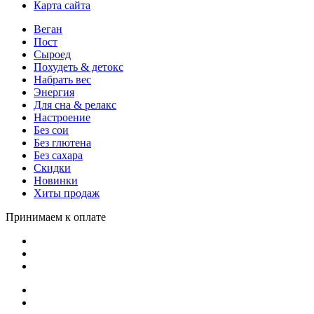
Карта сайта
Веган
Пост
Сыроед
Похудеть & детокс
Набрать вес
Энергия
Для сна & релакс
Настроение
Без сои
Без глютена
Без сахара
Скидки
Новинки
Хиты продаж
Принимаем к оплате