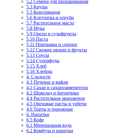
5.2 Семена для проращивания
5.3 Крупы
5.5 Консервация
5.6 Клетчатка и отруби
5.7 Растительное масло
5.8 Мука
5.9 Орехи и сухофрукты
5.10 Паста
5.11 Приправы и специи
5.12 Свежие овощи и фрукты
5.13 Соусы
5.14 Суперфуды
5.15 Хлеб
5.16 Хлебцы
4. Сладости
4.3 Печенье и вафли
4.1 Сахар и сахарозаменители
4.2 Шоколад и батончики
4.4 Растительное мороженое
4.5 Ореховые пасты и урбечи
4.6 Торты и пирожные
6. Напитки
6.5 Кофе
6.1 Минеральная вода
6.2 Комбуча и напитки