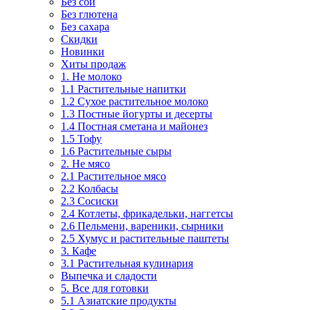
Без сои
Без глютена
Без сахара
Скидки
Новинки
Хиты продаж
1. Не молоко
1.1 Растительные напитки
1.2 Сухое растительное молоко
1.3 Постные йогурты и десерты
1.4 Постная сметана и майонез
1.5 Тофу
1.6 Растительные сыры
2. Не мясо
2.1 Растительное мясо
2.2 Колбасы
2.3 Сосиски
2.4 Котлеты, фрикадельки, наггетсы
2.6 Пельмени, вареники, сырники
2.5 Хумус и растительные паштеты
3. Кафе
3.1 Растительная кулинария
Выпечка и сладости
5. Все для готовки
5.1 Азиатские продукты