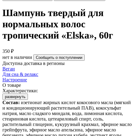
Шампунь твердый для
нормальных волос
тропический «Elska», 60г
350 ₽
нет в наличии
Сообщить о поступлении
Доступна доставка в регионы
Веган
Для сна & релакс
Настроение
О товаре
Характеристики:
развернуть
Состав:
изетионат жирных кислот кокосового масла (мягкий
и кондиционирующий растительный ПАВ), кокосульфат
натрия, масло сладкого миндаля, вода, лимонная кислота,
стеариновая кислота, цетеариловый спирт, соль,
растительный глицерин, кукурузный крахмал, эфирное масло
грейпфрута, эфирное масло апельсина, эфирное масло
бергамота, эфирное масло литсеи кубеба, экстракт ягоды