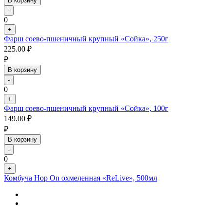
В корзину
-
0
+
Фарш соево-пшеничный крупный «Сойка», 250г
225.00
₽
₽
В корзину
-
0
+
Фарш соево-пшеничный крупный «Сойка», 100г
149.00
₽
₽
В корзину
-
0
+
Комбуча Hop On охмеленная «ReLive», 500мл