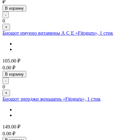
₽
В корзину
-
0
+
Биошот имунно витамины А С Е «Fitoguru», 1 стик
105.00
₽
0.00
₽
В корзину
-
0
+
Биошот энерджи женьшень «Fitoguru», 1 стик
149.00
₽
0.00
₽