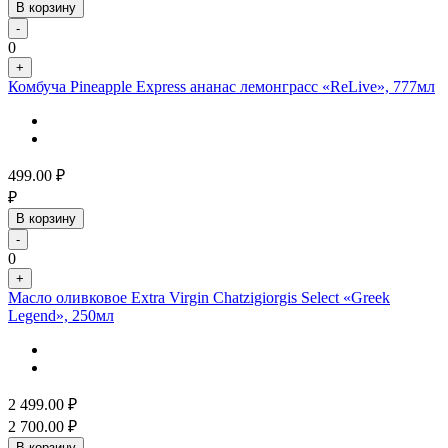
В корзину
-
0
+
Комбуча Pineapple Express ананас лемонграсс «ReLive», 777мл
499.00
₽
₽
В корзину
-
0
+
Масло оливковое Extra Virgin Chatzigiorgis Select «Greek
Legend», 250мл
2 499.00
₽
2 700.00
₽
В корзину