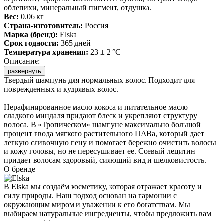
облепихи, минеральный пигмент, отдушка.
Вес:
0.06 кг
Страна-изготовитель:
Россия
Марка (бренд):
Elska
Срок годности:
365 дней
Температура хранения:
23 ± 2 °C
Описание:
развернуть
Твердый шампунь для нормальных волос. Подходит для
поврежденных и кудрявых волос.
Нерафинированное масло кокоса и питательное масло
сладкого миндаля придают блеск и укрепляют структуру
волоса. В «Тропическом» шампуне максимально большой
процент ввода мягкого растительного ПАВа, который дает
легкую сливочную пену и помогает бережно очистить волосы
и кожу головы, но не пересушивает ее. Соевый лецитин
придает волосам здоровый, сияющий вид и шелковистость.
О бренде
В Elska мы создаём косметику, которая отражает красоту и
силу природы. Наш подход основан на гармонии с
окружающим миром и уважении к его богатствам. Мы
выбираем натуральные ингредиенты, чтобы предложить вам