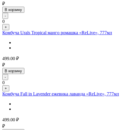
₽
В корзину
-
0
+
Комбуча Urals Tropical манго ромашка «ReLive», 777мл
499.00
₽
₽
В корзину
-
0
+
Комбуча Fall in Lavender ежевика лаванда «ReLive», 777мл
499.00
₽
₽