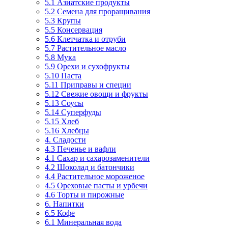
5.1 Азиатские продукты
5.2 Семена для проращивания
5.3 Крупы
5.5 Консервация
5.6 Клетчатка и отруби
5.7 Растительное масло
5.8 Мука
5.9 Орехи и сухофрукты
5.10 Паста
5.11 Приправы и специи
5.12 Свежие овощи и фрукты
5.13 Соусы
5.14 Суперфуды
5.15 Хлеб
5.16 Хлебцы
4. Сладости
4.3 Печенье и вафли
4.1 Сахар и сахарозаменители
4.2 Шоколад и батончики
4.4 Растительное мороженое
4.5 Ореховые пасты и урбечи
4.6 Торты и пирожные
6. Напитки
6.5 Кофе
6.1 Минеральная вода