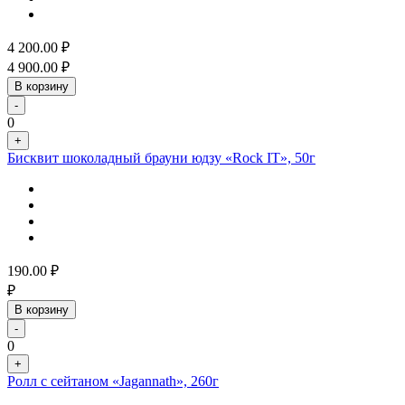
4 200.00
₽
4 900.00
₽
В корзину
-
0
+
Бисквит шоколадный брауни юдзу «Rock IT», 50г
190.00
₽
₽
В корзину
-
0
+
Ролл с сейтаном «Jagannath», 260г