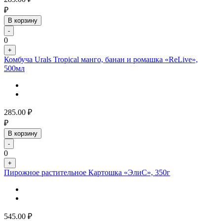
₽
В корзину
-
0
+
Комбуча Urals Tropical манго, банан и ромашка «ReLive»,
500мл
285.00
₽
₽
В корзину
-
0
+
Пирожное растительное Картошка «ЭлиС», 350г
545.00
₽