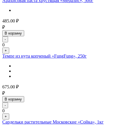
Арахисовая паста хрустящая «Мералис», 500г
485.00
₽
₽
В корзину
-
0
+
Темпе из нута копченый «FungFung», 250г
675.00
₽
₽
В корзину
-
0
+
Сардельки растительные Московские «Сойка», 1кг