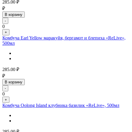
285.00
₽
₽
В корзину
-
0
+
Комбуча Earl Yellow маракуйя, бергамот и блепиха «ReLive»,
500мл
285.00
₽
₽
В корзину
-
0
+
Комбуча Oolong Island клубника базилик «ReLive», 500мл
285.00
₽