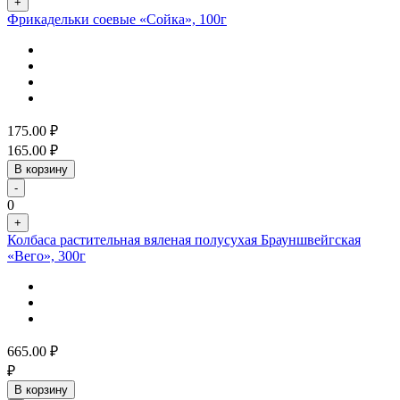
+
Фрикадельки соевые «Сойка», 100г
175.00
₽
165.00
₽
В корзину
-
0
+
Колбаса растительная вяленая полусухая Брауншвейгская
«Вего», 300г
665.00
₽
₽
В корзину