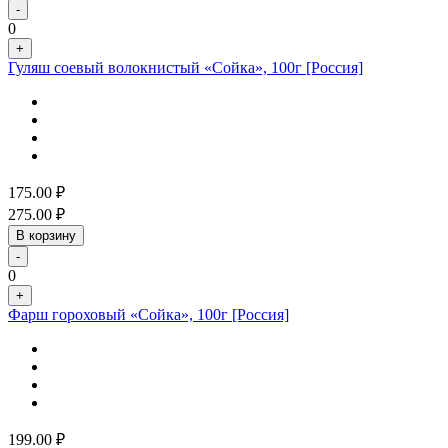
-
0
+
Гуляш соевый волокнистый «Сойка», 100г [Россия]
175.00
₽
275.00
₽
В корзину
-
0
+
Фарш гороховый «Сойка», 100г [Россия]
199.00
₽