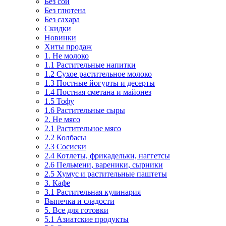
Без сои
Без глютена
Без сахара
Скидки
Новинки
Хиты продаж
1. Не молоко
1.1 Растительные напитки
1.2 Сухое растительное молоко
1.3 Постные йогурты и десерты
1.4 Постная сметана и майонез
1.5 Тофу
1.6 Растительные сыры
2. Не мясо
2.1 Растительное мясо
2.2 Колбасы
2.3 Сосиски
2.4 Котлеты, фрикадельки, наггетсы
2.6 Пельмени, вареники, сырники
2.5 Хумус и растительные паштеты
3. Кафе
3.1 Растительная кулинария
Выпечка и сладости
5. Все для готовки
5.1 Азиатские продукты