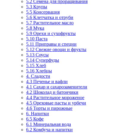
5.2 Семена для проращивания
5.3 Крупы
5.5 Консервация
5.6 Клетчатка и отруби
5.7 Растительное масло
5.8 Мука
5.9 Орехи и сухофрукты
5.10 Паста
5.11 Приправы и специи
5.12 Свежие овощи и фрукты
5.13 Соусы
5.14 Суперфуды
5.15 Хлеб
5.16 Хлебцы
4. Сладости
4.3 Печенье и вафли
4.1 Сахар и сахарозаменители
4.2 Шоколад и батончики
4.4 Растительное мороженое
4.5 Ореховые пасты и урбечи
4.6 Торты и пирожные
6. Напитки
6.5 Кофе
6.1 Минеральная вода
6.2 Комбуча и напитки